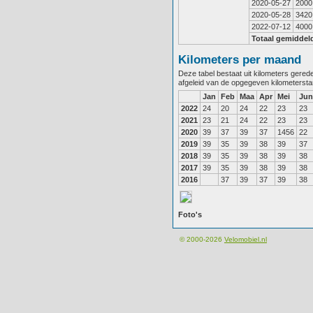
2020-05-27
2000
2020-05-28
3420
2022-07-12
4000
Totaal gemiddel
Kilometers per maand
Deze tabel bestaat uit kilometers gere
afgeleid van de opgegeven kilometerst
Jan
Feb
Maa
Apr
Mei
Jun
2022
24
20
24
22
23
23
2021
23
21
24
22
23
23
2020
39
37
39
37
1456
22
2019
39
35
39
38
39
37
2018
39
35
39
38
39
38
2017
39
35
39
38
39
38
2016
37
39
37
39
38
Foto's
© 2000-2026
Velomobiel.nl