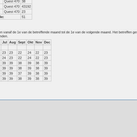
Quest 470
38
Quest 470
43192
Quest 470
23
de:
51
den vanaf de 1e van de betreffende maand tot de 1e van de volgende maand. Het betreffen g
anden.
Jul
Aug
Sept
Okt
Nov
Dec
23
23
22
24
22
23
24
23
22
24
22
23
39
39
38
39
38
39
39
39
38
39
38
39
39
39
37
39
38
39
39
39
38
39
38
39