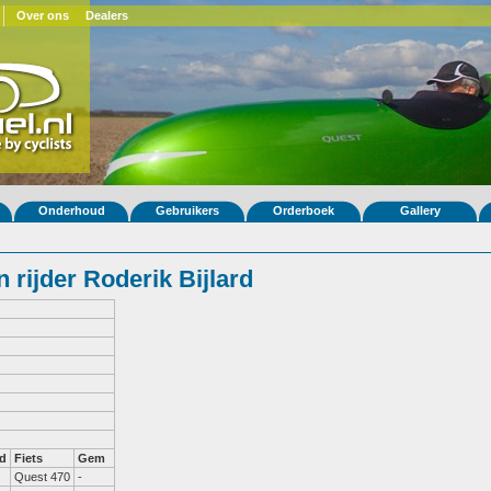
Over ons
Dealers
Onderhoud
Gebruikers
Orderboek
Gallery
rijder Roderik Bijlard
d
Fiets
Gem
Quest 470
-