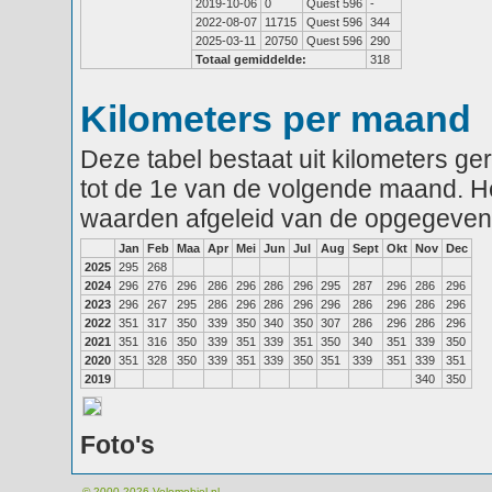
2019-10-06
0
Quest 596
-
2022-08-07
11715
Quest 596
344
2025-03-11
20750
Quest 596
290
Totaal gemiddelde:
318
Kilometers per maand
Deze tabel bestaat uit kilometers g
tot de 1e van de volgende maand. He
waarden afgeleid van de opgegeven
Jan
Feb
Maa
Apr
Mei
Jun
Jul
Aug
Sept
Okt
Nov
Dec
2025
295
268
2024
296
276
296
286
296
286
296
295
287
296
286
296
2023
296
267
295
286
296
286
296
296
286
296
286
296
2022
351
317
350
339
350
340
350
307
286
296
286
296
2021
351
316
350
339
351
339
351
350
340
351
339
350
2020
351
328
350
339
351
339
350
351
339
351
339
351
2019
340
350
Foto's
© 2000-2026
Velomobiel.nl