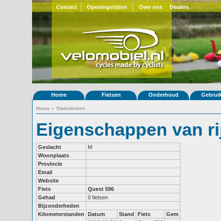
Contact
Openingstijden
Over ons
Dealers
Home
Fietsen
Onderhoud
Gebrui
Home
»
Statistieken
Eigenschappen van ri
Geslacht
M
Woonplaats
Provincie
Email
Website
Fiets
Quest 596
Gehad
0 fietsen
Bijzonderheden
Kilometerstanden
Datum
Stand
Fiets
Gem