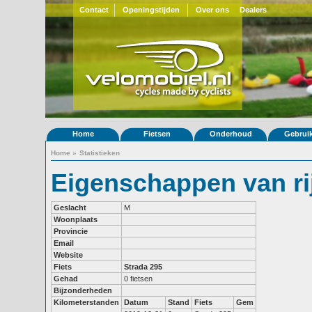
Contact
Openingstijden
Over ons
Dealers
Home
Fietsen
Onderhoud
Gebrui
Home
»
Statistieken
Eigenschappen van ri
Geslacht
M
Woonplaats
Provincie
Email
Website
Fiets
Strada 295
Gehad
0 fietsen
Bijzonderheden
Kilometerstanden
Datum
Stand
Fiets
Gem