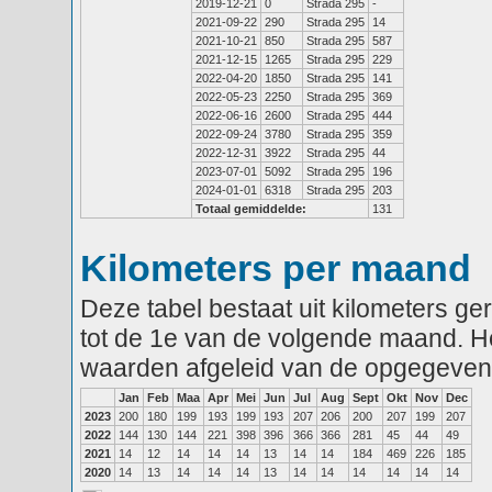
2019-12-21
0
Strada 295
-
2021-09-22
290
Strada 295
14
2021-10-21
850
Strada 295
587
2021-12-15
1265
Strada 295
229
2022-04-20
1850
Strada 295
141
2022-05-23
2250
Strada 295
369
2022-06-16
2600
Strada 295
444
2022-09-24
3780
Strada 295
359
2022-12-31
3922
Strada 295
44
2023-07-01
5092
Strada 295
196
2024-01-01
6318
Strada 295
203
Totaal gemiddelde:
131
Kilometers per maand
Deze tabel bestaat uit kilometers g
tot de 1e van de volgende maand. He
waarden afgeleid van de opgegeven
Jan
Feb
Maa
Apr
Mei
Jun
Jul
Aug
Sept
Okt
Nov
Dec
2023
200
180
199
193
199
193
207
206
200
207
199
207
2022
144
130
144
221
398
396
366
366
281
45
44
49
2021
14
12
14
14
14
13
14
14
184
469
226
185
2020
14
13
14
14
14
13
14
14
14
14
14
14