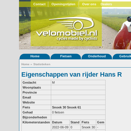
Contact
Openingstijden
Over ons
Dealers
Home
Fietsen
Onderhoud
Gebrui
Home
»
Statistieken
Eigenschappen van rijder Hans R
Geslacht
M
Woonplaats
Provincie
Email
Website
Fiets
Snoek 30
Snoek 61
Gehad
0 fietsen
Bijzonderheden
Kilometerstanden
Datum
Stand
Fiets
Gem
2022-06-09
0
Snoek 30
-