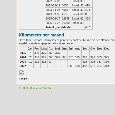
2022-06-09
0
Snoek 30
-
2022-12-12
3000
Snoek 30
490
2023-04-08
4555
Snoek 30
404
2023-09-05
4555
Snoek 61
0
2025-06-27
12555
Snoek 61
368
2025-06-27
16000
Snoek 30
-
Totaal gemiddelde:
437
Kilometers per maand
Deze tabel bestaat uit kilometers gereden vanaf de 1e van de betreffende m
afgeleid van de opgegeven kilometerstanden.
Jan
Feb
Maa
Apr
Mei
Jun
Jul
Aug
Sept
Okt
Nov
Dec
2025
375
339
375
363
375
2024
375
351
375
363
375
363
375
375
363
376
363
375
2023
412
372
412
93
315
375
363
376
2022
500
500
483
501
484
443
Foto's
© 2000-2026
Velomobiel.nl