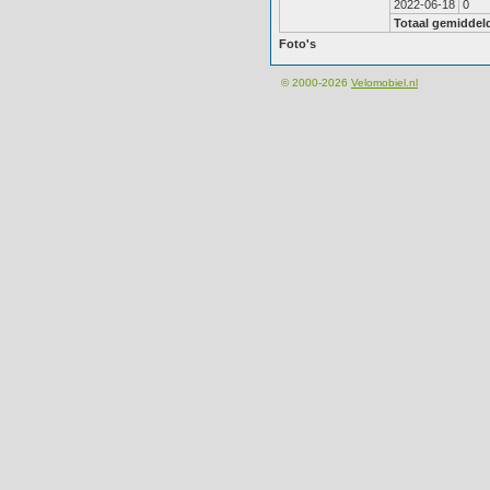
2022-06-18
0
Totaal gemiddel
Foto's
© 2000-2026
Velomobiel.nl