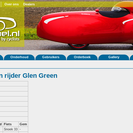
Over ons
Dealers
Onderhoud
Gebruikers
Orderboek
Gallery
 rijder Glen Green
d
Fiets
Gem
Snoek 33
-