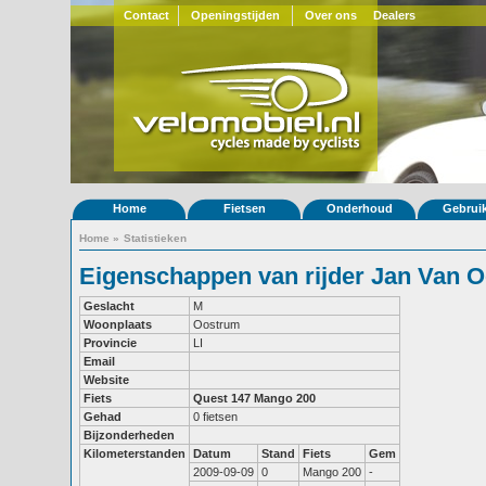
Contact
Openingstijden
Over ons
Dealers
Home
Fietsen
Onderhoud
Gebrui
Home
»
Statistieken
Eigenschappen van rijder Jan Van 
Geslacht
M
Woonplaats
Oostrum
Provincie
LI
Email
Website
Fiets
Quest 147
Mango 200
Gehad
0 fietsen
Bijzonderheden
Kilometerstanden
Datum
Stand
Fiets
Gem
2009-09-09
0
Mango 200
-