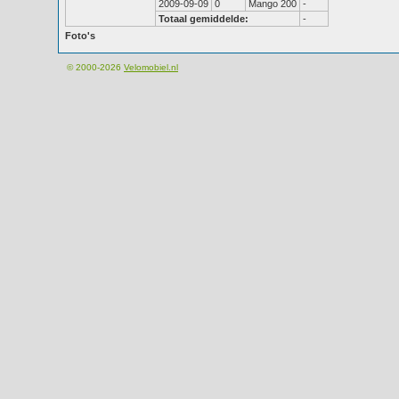
2009-09-09
0
Mango 200
-
Totaal gemiddelde:
-
Foto's
© 2000-2026
Velomobiel.nl