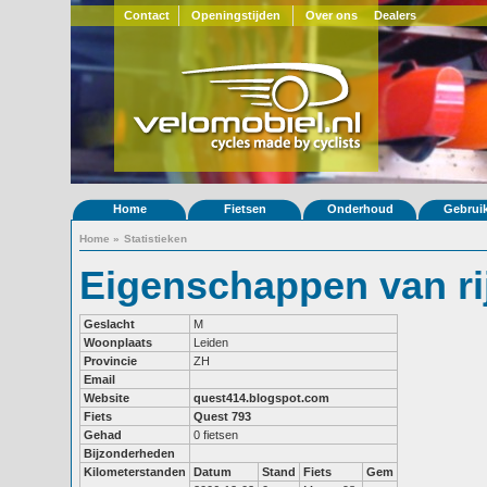
Contact
Openingstijden
Over ons
Dealers
Home
Fietsen
Onderhoud
Gebrui
Home
»
Statistieken
Eigenschappen van rij
Geslacht
M
Woonplaats
Leiden
Provincie
ZH
Email
Website
quest414.blogspot.com
Fiets
Quest 793
Gehad
0 fietsen
Bijzonderheden
Kilometerstanden
Datum
Stand
Fiets
Gem