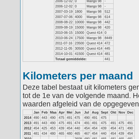
2006-12-02
0
Mango 98
-
2006-12-02
0
Mango 98
-
2007-03-19
1800
Mango 98
512
2007-07-06
4000
Mango 98
614
2008-08-22
10000
Mango 98
442
2009-08-19
15000
Mango 98
420
2010-06-15
15000
Quest 414
0
2010-06-24
17500
Mango 98
8449
2011-07-16
23500
Quest 414
472
2012-11-05
30500
Quest 414
445
2014-10-01
41500
Quest 414
481
Totaal gemiddelde:
441
Kilometers per maand
Deze tabel bestaat uit kilometers g
tot de 1e van de volgende maand. He
waarden afgeleid van de opgegeven
Jan
Feb
Maa
Apr
Mei
Jun
Jul
Aug
Sept
Okt
Nov
Dec
2014
490
443
490
475
491
475
490
491
475
2013
491
443
490
475
491
474
491
491
475
491
475
491
2012
454
425
453
439
454
440
454
454
439
454
471
490
2011
481
434
480
465
480
465
467
454
440
454
439
454
2010
2609
480
481
465
481
465
481