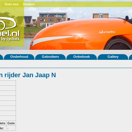
Over ons
Dealers
Onderhoud
Gebruikers
Orderboek
Gallery
 rijder Jan Jaap N
iets
Gem
de:
-