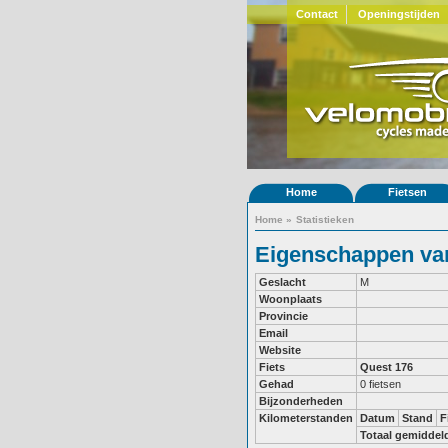
Contact
Openingstijden
Home
Fietsen
Home
»
Statistieken
Eigenschappen van
Geslacht
M
Woonplaats
Provincie
Email
Website
Fiets
Quest 176
Gehad
0 fietsen
Bijzonderheden
Kilometerstanden
Datum
Stand
F
Totaal gemiddel