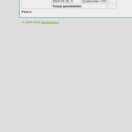
2024-03-20
0
Quatrevelo+ 370
-
Totaal gemiddelde:
-
Foto's
© 2000-2026
Velomobiel.nl