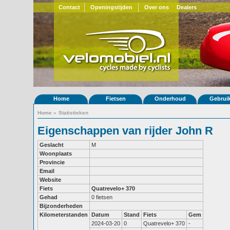
Contact
Openingstijden
Over ons
Dealers
Home
Fietsen
Onderhoud
Gebrui
Home
»
Statistieken
Eigenschappen van rijder John R
Geslacht
M
Woonplaats
Provincie
Email
Website
Fiets
Quatrevelo+ 370
Gehad
0 fietsen
Bijzonderheden
Kilometerstanden
Datum
Stand
Fiets
Gem
2024-03-20
0
Quatrevelo+ 370
-