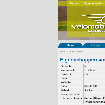
Contact
Openingstijden
Home
Fietsen
Home
»
Statistieken
Eigenschappen van
Geslacht
V
Woonplaats
Enschede
Provincie
OV
Email
Website
Fiets
Strada 166
Gehad
0 fietsen
Bijzonderheden
Kilometerstanden
Datum
Stand
F
Totaal gemiddel