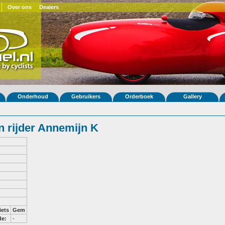
Over ons
Dealers
Onderhoud
Gebruikers
Orderboek
Gallery
 rijder Annemijn K
iets
Gem
de:
-