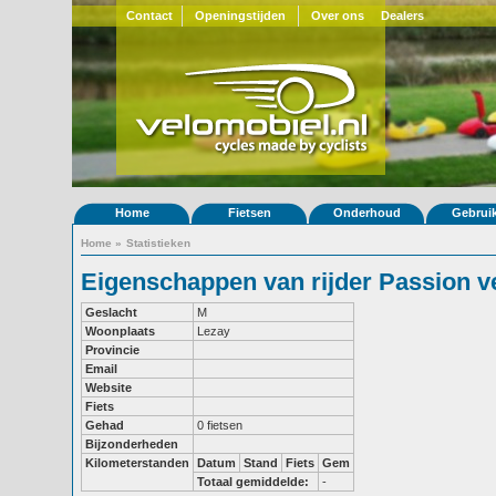
Contact
Openingstijden
Over ons
Dealers
Home
Fietsen
Onderhoud
Gebrui
Home
»
Statistieken
Eigenschappen van rijder Passion v
Geslacht
M
Woonplaats
Lezay
Provincie
Email
Website
Fiets
Gehad
0 fietsen
Bijzonderheden
Kilometerstanden
Datum
Stand
Fiets
Gem
Totaal gemiddelde:
-