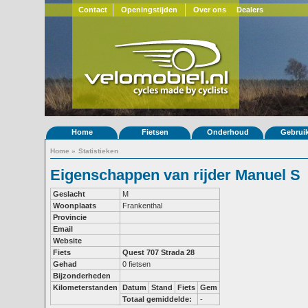
Contact
Openingstijden
Over ons
Dealers
Home
Fietsen
Onderhoud
Gebrui
Home
»
Statistieken
Eigenschappen van rijder Manuel S
Geslacht
M
Woonplaats
Frankenthal
Provincie
Email
Website
Fiets
Quest 707
Strada 28
Gehad
0 fietsen
Bijzonderheden
Kilometerstanden
Datum
Stand
Fiets
Gem
Totaal gemiddelde:
-