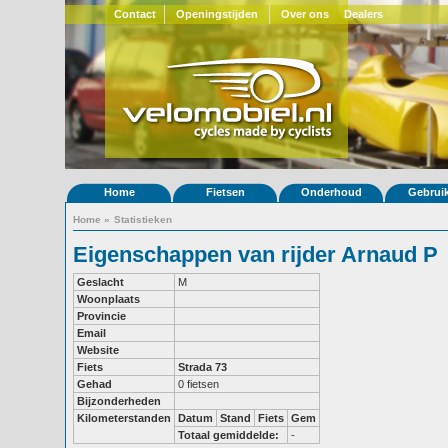
Contact
Openingstijden
Over ons
Dealers
Home
Fietsen
Onderhoud
Gebrui
Home
»
Statistieken
Eigenschappen van rijder Arnaud P
Geslacht
M
Woonplaats
Provincie
Email
Website
Fiets
Strada 73
Gehad
0 fietsen
Bijzonderheden
Kilometerstanden
Datum
Stand
Fiets
Gem
Totaal gemiddelde:
-