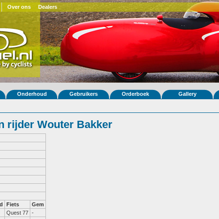
Over ons
Dealers
Onderhoud
Gebruikers
Orderboek
Gallery
 rijder Wouter Bakker
d
Fiets
Gem
Quest 77
-