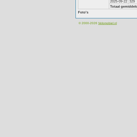
2025-09-22
329
Totaal gemiddel
Foto's
© 2000-2026
Velomobiel.nl