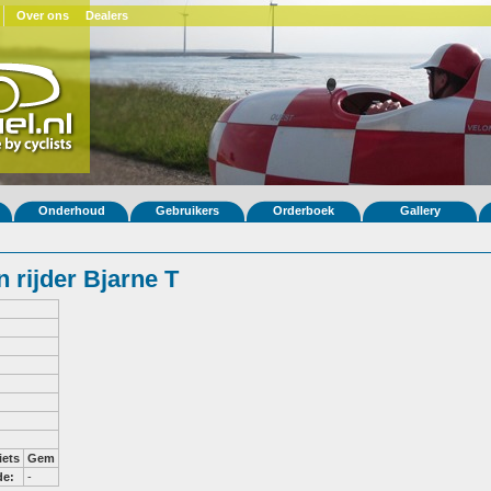
Over ons
Dealers
Onderhoud
Gebruikers
Orderboek
Gallery
 rijder Bjarne T
iets
Gem
de:
-