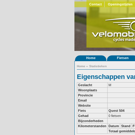
Contact
Openingstijden
Home
Fietsen
Home
»
Statistieken
Eigenschappen van
Geslacht
M
Woonplaats
Provincie
Email
Website
Fiets
Quest 504
Gehad
0 fietsen
Bijzonderheden
Kilometerstanden
Datum
Stand
F
Totaal gemiddel