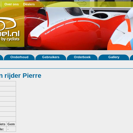
Over ons
Dealers
Onderhoud
Gebruikers
Orderboek
Gallery
rijder Pierre
iets
Gem
de:
-