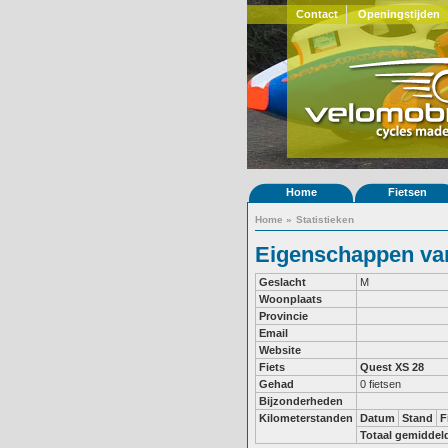
Contact
Openingstijden
Home
Fietsen
Home
»
Statistieken
Eigenschappen van 
Geslacht
M
Woonplaats
Provincie
Email
Website
Fiets
Quest XS 28
Gehad
0 fietsen
Bijzonderheden
Kilometerstanden
Datum
Stand
F
Totaal gemiddel