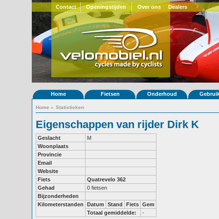
Contact
Openingstijden
Over ons
Dealers
Home
Fietsen
Onderhoud
Gebrui
Home
»
Statistieken
Eigenschappen van rijder Dirk K
Geslacht
M
Woonplaats
Provincie
Email
Website
Fiets
Quatrevelo 362
Gehad
0 fietsen
Bijzonderheden
Kilometerstanden
Datum
Stand
Fiets
Gem
Totaal gemiddelde:
-