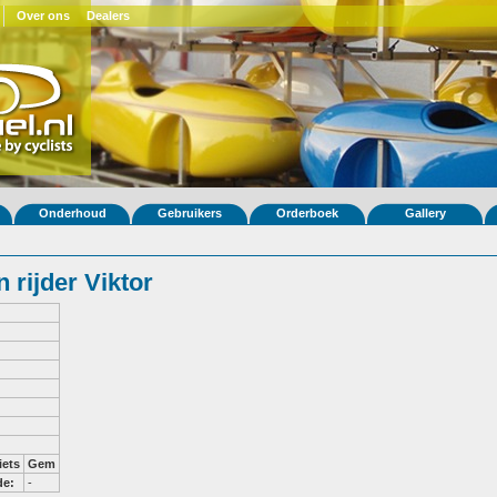
Over ons
Dealers
Onderhoud
Gebruikers
Orderboek
Gallery
rijder Viktor
iets
Gem
de:
-