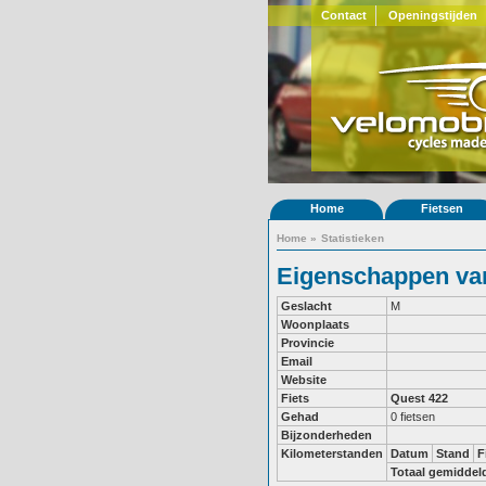
Contact
Openingstijden
Home
Fietsen
Home
»
Statistieken
Eigenschappen van 
Geslacht
M
Woonplaats
Provincie
Email
Website
Fiets
Quest 422
Gehad
0 fietsen
Bijzonderheden
Kilometerstanden
Datum
Stand
F
Totaal gemiddel