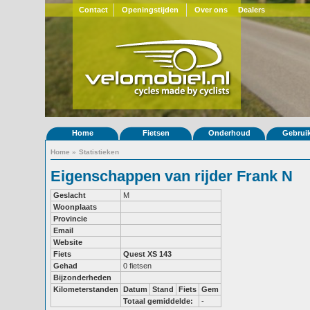
Contact
Openingstijden
Over ons
Dealers
Home
Fietsen
Onderhoud
Gebrui
Home
»
Statistieken
Eigenschappen van rijder Frank N
Geslacht
M
Woonplaats
Provincie
Email
Website
Fiets
Quest XS 143
Gehad
0 fietsen
Bijzonderheden
Kilometerstanden
Datum
Stand
Fiets
Gem
Totaal gemiddelde:
-