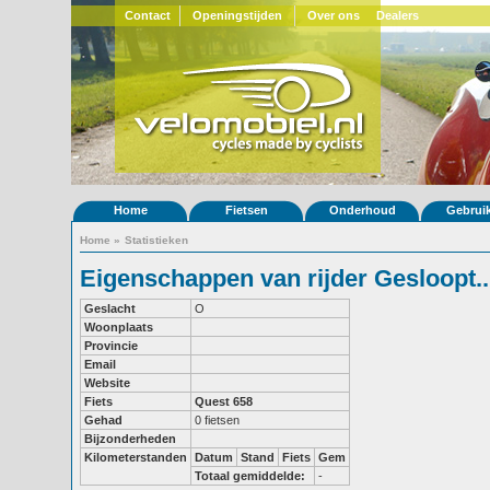
Contact
Openingstijden
Over ons
Dealers
Home
Fietsen
Onderhoud
Gebrui
Home
»
Statistieken
Eigenschappen van rijder Gesloopt.. r
Geslacht
O
Woonplaats
Provincie
Email
Website
Fiets
Quest 658
Gehad
0 fietsen
Bijzonderheden
Kilometerstanden
Datum
Stand
Fiets
Gem
Totaal gemiddelde:
-