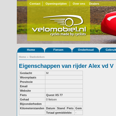
Contact
Openingstijden
Over ons
Dealers
Home
Fietsen
Onderhoud
Gebrui
Home
»
Statistieken
Eigenschappen van rijder Alex vd V
Geslacht
M
Woonplaats
Provincie
Email
Website
Fiets
Quest XS 77
Gehad
0 fietsen
Bijzonderheden
Kilometerstanden
Datum
Stand
Fiets
Gem
Totaal gemiddelde:
-