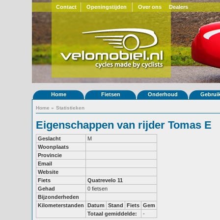
Contact
Openingstijden
Over ons
Dealers
Home
Fietsen
Onderhoud
Gebrui
Home
»
Statistieken
Eigenschappen van rijder Tomas E
Geslacht
M
Woonplaats
Provincie
Email
Website
Fiets
Quatrevelo 11
Gehad
0 fietsen
Bijzonderheden
Kilometerstanden
Datum
Stand
Fiets
Gem
Totaal gemiddelde:
-