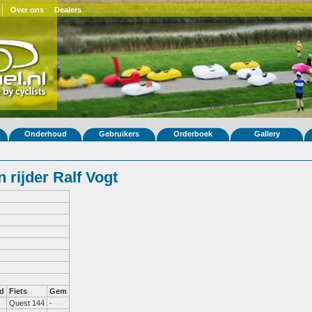
Over ons
Dealers
Onderhoud
Gebruikers
Orderboek
Gallery
rijder Ralf Vogt
d
Fiets
Gem
Quest 144
-