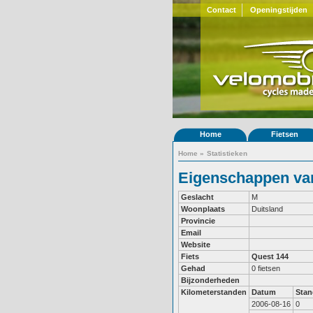
Contact
Openingstijden
Home
Fietsen
Home
»
Statistieken
Eigenschappen van 
Geslacht
M
Woonplaats
Duitsland
Provincie
Email
Website
Fiets
Quest 144
Gehad
0 fietsen
Bijzonderheden
Kilometerstanden
Datum
Stan
2006-08-16
0