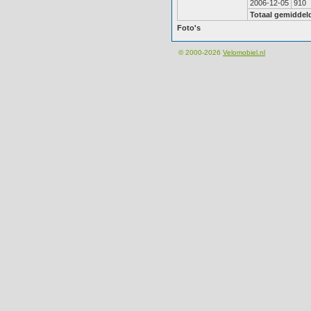
2006-12-05
910
Totaal gemiddel
Foto's
© 2000-2026
Velomobiel.nl