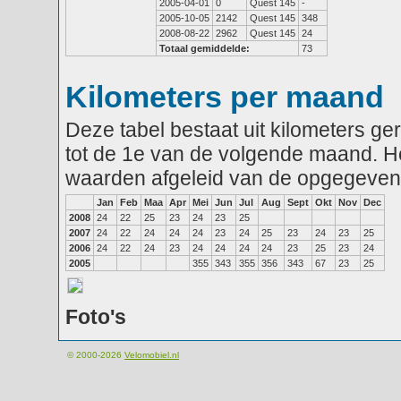
2005-04-01
0
Quest 145
-
2005-10-05
2142
Quest 145
348
2008-08-22
2962
Quest 145
24
Totaal gemiddelde:
73
Kilometers per maand
Deze tabel bestaat uit kilometers g
tot de 1e van de volgende maand. He
waarden afgeleid van de opgegeven
Jan
Feb
Maa
Apr
Mei
Jun
Jul
Aug
Sept
Okt
Nov
Dec
2008
24
22
25
23
24
23
25
2007
24
22
24
24
24
23
24
25
23
24
23
25
2006
24
22
24
23
24
24
24
24
23
25
23
24
2005
355
343
355
356
343
67
23
25
Foto's
© 2000-2026
Velomobiel.nl