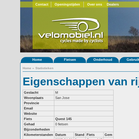
Contact
Openingstijden
Over ons
Dealers
Home
Fietsen
Onderhoud
Gebrui
Home
»
Statistieken
Eigenschappen van ri
Geslacht
M
Woonplaats
San Jose
Provincie
Email
Website
Fiets
Quest 145
Gehad
0 fietsen
Bijzonderheden
Kilometerstanden
Datum
Stand
Fiets
Gem