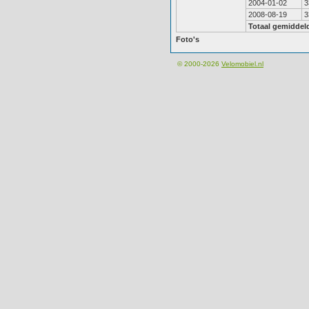
2004-01-02
3
2008-08-19
3
Totaal gemiddel
Foto's
© 2000-2026
Velomobiel.nl