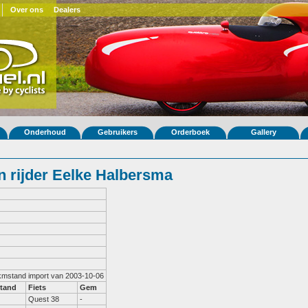
Over ons
Dealers
Onderhoud
Gebruikers
Orderboek
Gallery
 rijder Eelke Halbersma
 kmstand import van 2003-10-06
tand
Fiets
Gem
Quest 38
-