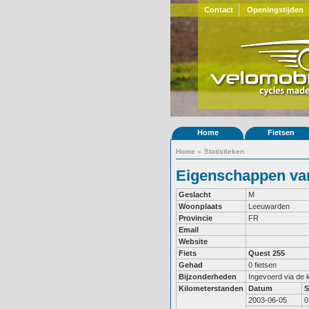
Contact
Openingstijden
Home
Fietsen
Home
»
Statistieken
Eigenschappen van
Geslacht
M
Woonplaats
Leeuwarden
Provincie
FR
Email
Website
Fiets
Quest 255
Gehad
0 fietsen
Bijzonderheden
Ingevoerd via de
Kilometerstanden
Datum
S
2003-06-05
0