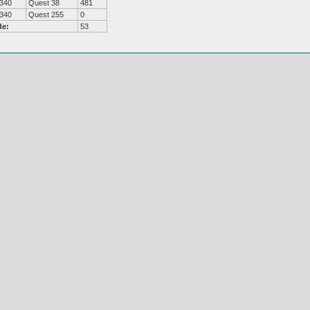
340
Quest 38
481
340
Quest 255
0
de:
53