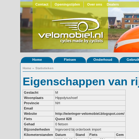
Contact
Openingstijden
Over ons
Dealers
Home
Fietsen
Onderhoud
Gebrui
Home
»
Statistieken
Eigenschappen van ri
Geslacht
M
Woonplaats
Hippolytushoef
Provincie
NH
Email
Website
http://wieringer-velomobiel.blogspot.com/
Fiets
Quest 828
Gehad
0 fietsen
Bijzonderheden
Ingevoerd bij orderboek import
Kilometerstanden
Datum
Stand
Fiets
Gem