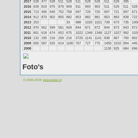
2017
528
477
528
511
528
511
528
528
511
529
395
2016
639
819
975
879
909
911
993
903
511
529
511
528
2015
713
406
640
752
758
697
720
720
697
721
697
671
2014
912
870
902
855
882
853
882
881
853
883
838
722
2013
253
33
988
1020
1021
739
673
735
100
2012
970
562
599
581
609
844
871
872
844
873
843
872
2011
801
618
674
652
675
1022
1348
1348
1127
1027
992
102
2010
132
195
216
209
216
3725
1141
1141
838
867
790
802
2009
650
587
525
614
1180
767
727
775
1455
1010
894
445
2008
1130
925
684
696
Foto's
© 2000-2026
Velomobiel.nl