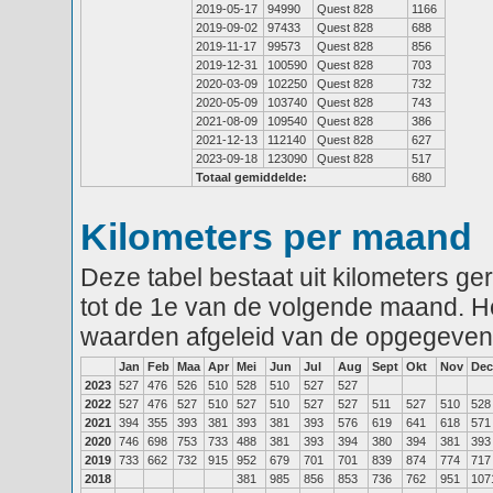
2019-05-17
94990
Quest 828
1166
2019-09-02
97433
Quest 828
688
2019-11-17
99573
Quest 828
856
2019-12-31
100590
Quest 828
703
2020-03-09
102250
Quest 828
732
2020-05-09
103740
Quest 828
743
2021-08-09
109540
Quest 828
386
2021-12-13
112140
Quest 828
627
2023-09-18
123090
Quest 828
517
Totaal gemiddelde:
680
Kilometers per maand
Deze tabel bestaat uit kilometers g
tot de 1e van de volgende maand. He
waarden afgeleid van de opgegeven
Jan
Feb
Maa
Apr
Mei
Jun
Jul
Aug
Sept
Okt
Nov
Dec
2023
527
476
526
510
528
510
527
527
2022
527
476
527
510
527
510
527
527
511
527
510
528
2021
394
355
393
381
393
381
393
576
619
641
618
571
2020
746
698
753
733
488
381
393
394
380
394
381
393
2019
733
662
732
915
952
679
701
701
839
874
774
717
2018
381
985
856
853
736
762
951
107