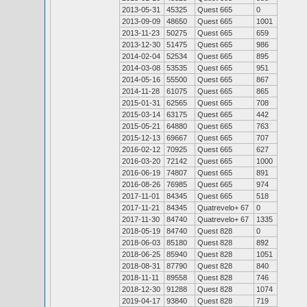
2013-05-31
45325
Quest 665
0
2013-09-09
48650
Quest 665
1001
2013-11-23
50275
Quest 665
659
2013-12-30
51475
Quest 665
986
2014-02-04
52534
Quest 665
895
2014-03-08
53535
Quest 665
951
2014-05-16
55500
Quest 665
867
2014-11-28
61075
Quest 665
865
2015-01-31
62565
Quest 665
708
2015-03-14
63175
Quest 665
442
2015-05-21
64880
Quest 665
763
2015-12-13
69667
Quest 665
707
2016-02-12
70925
Quest 665
627
2016-03-20
72142
Quest 665
1000
2016-06-19
74807
Quest 665
891
2016-08-26
76985
Quest 665
974
2017-11-01
84345
Quest 665
518
2017-11-21
84345
Quatrevelo+ 67
0
2017-11-30
84740
Quatrevelo+ 67
1335
2018-05-19
84740
Quest 828
0
2018-06-03
85180
Quest 828
892
2018-06-25
85940
Quest 828
1051
2018-08-31
87790
Quest 828
840
2018-11-11
89558
Quest 828
746
2018-12-30
91288
Quest 828
1074
2019-04-17
93840
Quest 828
719