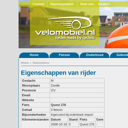
Contact
Openingstijden
Over ons
Dealers
Home
Fietsen
Onderhoud
Gebrui
Home
»
Statistieken
Eigenschappen van rijder
Geslacht
M
Woonplaats
Zwolle
Provincie
OV
Email
Website
Fiets
Quest 276
Gehad
0 fietsen
Bijzonderheden
Ingevoerd bij orderboek import
Kilometerstanden
Datum
Stand
Fiets
Gem
2008-10-18
0
Quest 276
-