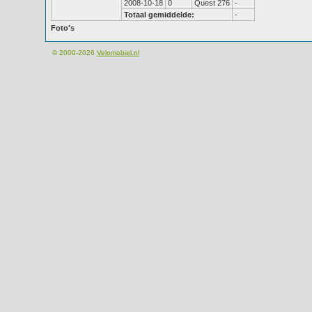
2008-10-18
0
Quest 276
-
Totaal gemiddelde:
-
Foto's
© 2000-2026
Velomobiel.nl