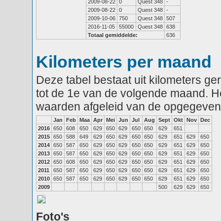
2009-08-22
0
Quest 348
-
2009-08-22
0
Quest 348
-
2009-10-06
750
Quest 348
507
2016-11-05
55000
Quest 348
638
Totaal gemiddelde:
636
Kilometers per maand
Deze tabel bestaat uit kilometers g
tot de 1e van de volgende maand. He
waarden afgeleid van de opgegeven
Jan
Feb
Maa
Apr
Mei
Jun
Jul
Aug
Sept
Okt
Nov
Dec
2016
650
608
650
629
650
629
650
650
629
651
2015
650
588
649
629
650
629
650
650
629
651
629
650
2014
650
587
650
629
650
629
650
650
629
651
629
650
2013
650
587
650
629
650
629
650
650
629
651
629
650
2012
650
608
650
629
650
629
650
650
629
651
629
650
2011
650
587
650
629
650
629
650
650
629
651
629
650
2010
650
587
650
629
650
629
650
650
629
651
629
650
2009
500
629
629
650
Foto's