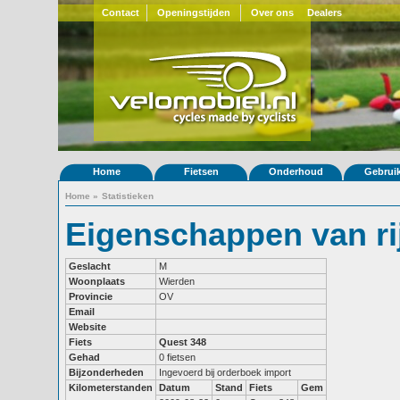
Contact
Openingstijden
Over ons
Dealers
Home
Fietsen
Onderhoud
Gebrui
Home
»
Statistieken
Eigenschappen van ri
Geslacht
M
Woonplaats
Wierden
Provincie
OV
Email
Website
Fiets
Quest 348
Gehad
0 fietsen
Bijzonderheden
Ingevoerd bij orderboek import
Kilometerstanden
Datum
Stand
Fiets
Gem