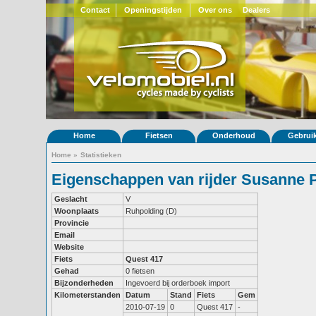
Contact
Openingstijden
Over ons
Dealers
Home
Fietsen
Onderhoud
Gebrui
Home
»
Statistieken
Eigenschappen van rijder Susanne 
Geslacht
V
Woonplaats
Ruhpolding (D)
Provincie
Email
Website
Fiets
Quest 417
Gehad
0 fietsen
Bijzonderheden
Ingevoerd bij orderboek import
Kilometerstanden
Datum
Stand
Fiets
Gem
2010-07-19
0
Quest 417
-