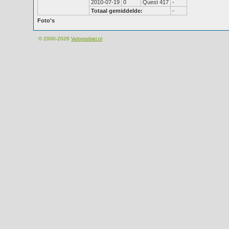
2010-07-19
0
Quest 417
-
Totaal gemiddelde:
-
Foto's
© 2000-2026
Velomobiel.nl