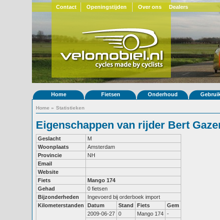
Contact
Openingstijden
Over ons
Dealers
Home
Fietsen
Onderhoud
Gebrui
Home
»
Statistieken
Eigenschappen van rijder Bert Gaz
Geslacht
M
Woonplaats
Amsterdam
Provincie
NH
Email
Website
Fiets
Mango 174
Gehad
0 fietsen
Bijzonderheden
Ingevoerd bij orderboek import
Kilometerstanden
Datum
Stand
Fiets
Gem
2009-06-27
0
Mango 174
-