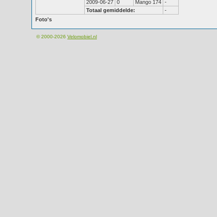
2009-06-27
0
Mango 174
-
Totaal gemiddelde:
-
Foto's
© 2000-2026
Velomobiel.nl