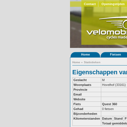
Contact
Openingstijden
Home
Fietsen
Home
»
Statistieken
Eigenschappen van
Geslacht
M
Woonplaats
Hovelhof (33161)
Provincie
Email
Website
Fiets
Quest 360
Gehad
0 fietsen
Bijzonderheden
Kilometerstanden
Datum
Stand
F
Totaal gemiddel