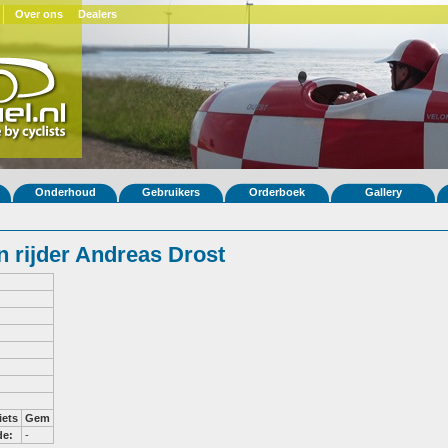
Over ons
Dealers
Onderhoud
Gebruikers
Orderboek
Gallery
 rijder Andreas Drost
iets
Gem
de:
-