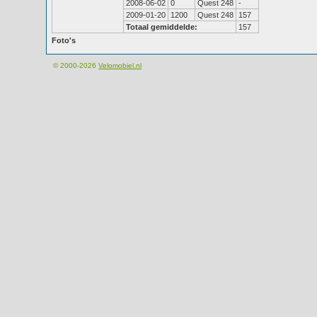
2008-06-02
0
Quest 248
-
2009-01-20
1200
Quest 248
157
Totaal gemiddelde:
157
Foto's
© 2000-2026
Velomobiel.nl