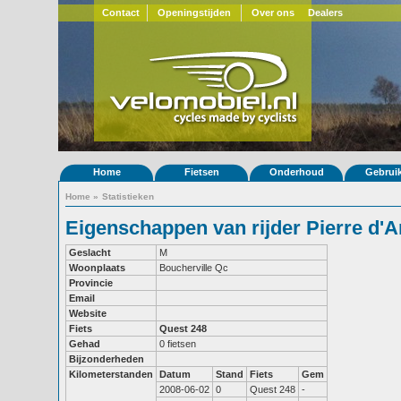
Contact
Openingstijden
Over ons
Dealers
Home
Fietsen
Onderhoud
Gebrui
Home
»
Statistieken
Eigenschappen van rijder Pierre d'
Geslacht
M
Woonplaats
Boucherville Qc
Provincie
Email
Website
Fiets
Quest 248
Gehad
0 fietsen
Bijzonderheden
Kilometerstanden
Datum
Stand
Fiets
Gem
2008-06-02
0
Quest 248
-