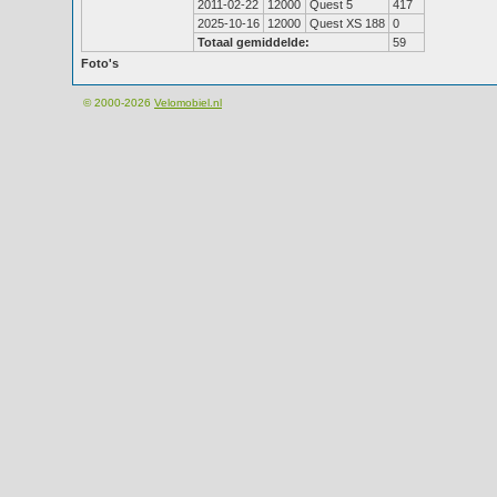
2011-02-22
12000
Quest 5
417
2025-10-16
12000
Quest XS 188
0
Totaal gemiddelde:
59
Foto's
© 2000-2026
Velomobiel.nl