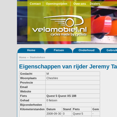
Contact
Openingstijden
Over ons
Dealers
Home
Fietsen
Onderhoud
Gebrui
Home
»
Statistieken
Eigenschappen van rijder Jeremy Ta
Geslacht
M
Woonplaats
Cheshire
Provincie
Email
Website
Fiets
Quest 5
Quest XS 188
Gehad
0 fietsen
Bijzonderheden
Kilometerstanden
Datum
Stand
Fiets
Gem
2008-09-30
0
Quest 5
-