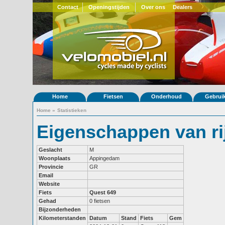
Contact
Openingstijden
Over ons
Dealers
Home
Fietsen
Onderhoud
Gebrui
Home
»
Statistieken
Eigenschappen van r
Geslacht
M
Woonplaats
Appingedam
Provincie
GR
Email
Website
Fiets
Quest 649
Gehad
0 fietsen
Bijzonderheden
Kilometerstanden
Datum
Stand
Fiets
Gem