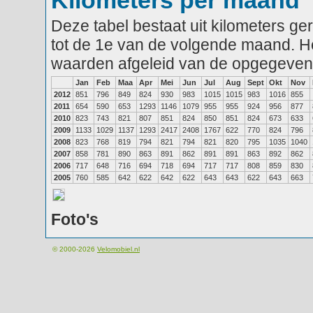
Kilometers per maand
Deze tabel bestaat uit kilometers g
tot de 1e van de volgende maand. He
waarden afgeleid van de opgegeven
Jan
Feb
Maa
Apr
Mei
Jun
Jul
Aug
Sept
Okt
Nov
2012
851
796
849
824
930
983
1015
1015
983
1016
855
2011
654
590
653
1293
1146
1079
955
955
924
956
877
2010
823
743
821
807
851
824
850
851
824
673
633
2009
1133
1029
1137
1293
2417
2408
1767
622
770
824
796
2008
823
768
819
794
821
794
821
820
795
1035
1040
2007
858
781
890
863
891
862
891
891
863
892
862
2006
717
648
716
694
718
694
717
717
808
859
830
2005
760
585
642
622
642
622
643
643
622
643
663
Foto's
© 2000-2026
Velomobiel.nl