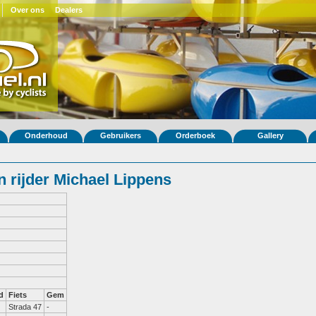
Over ons
Dealers
Onderhoud
Gebruikers
Orderboek
Gallery
 rijder Michael Lippens
d
Fiets
Gem
Strada 47
-