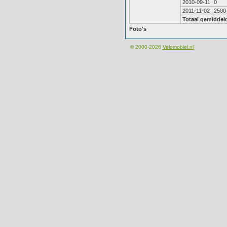
2010-09-11
0
2011-11-02
2500
Totaal gemiddel
Foto's
© 2000-2026
Velomobiel.nl