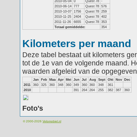
2010-05-04
0
Quest 78
-
2010-06-14
777
Quest 78
576
2010-10-07
1756
Quest 78
259
2010-11-25
2404
Quest 78
402
2011-11-26
6655
Quest 78
353
Totaal gemiddelde:
354
Kilometers per maand
Deze tabel bestaat uit kilometers g
tot de 1e van de volgende maand. He
waarden afgeleid van de opgegeven
Jan
Feb
Maa
Apr
Mei
Jun
Jul
Aug
Sept
Okt
Nov
Dec
2011
360
325
360
348
360
349
360
360
348
361
2010
391
264
264
255
382
387
360
Foto's
© 2000-2026
Velomobiel.nl