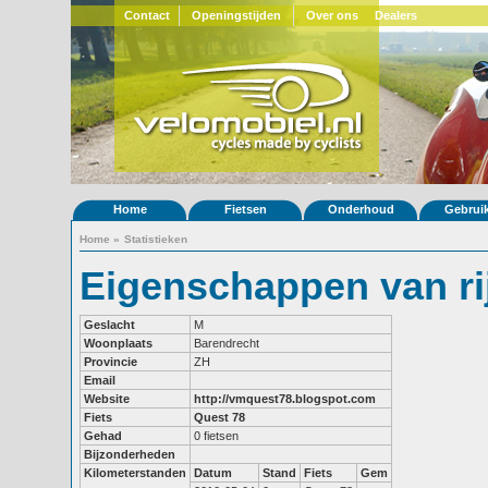
Contact
Openingstijden
Over ons
Dealers
Home
Fietsen
Onderhoud
Gebrui
Home
»
Statistieken
Eigenschappen van ri
Geslacht
M
Woonplaats
Barendrecht
Provincie
ZH
Email
Website
http://vmquest78.blogspot.com
Fiets
Quest 78
Gehad
0 fietsen
Bijzonderheden
Kilometerstanden
Datum
Stand
Fiets
Gem