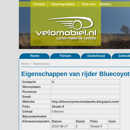
Contact
Openingstijden
Over ons
Dealers
Home
Fietsen
Onderhoud
Gebrui
Home
»
Statistieken
Eigenschappen van rijder Bluecoyot
Geslacht
M
Woonplaats
Provincie
Email
Website
http://bluecoyotesstradavelo.blogspot.com/
Fiets
Strada 9
Gehad
0 fietsen
Bijzonderheden
Kilometerstanden
Datum
Stand
Fiets
Gem
2010-08-27
0
Strada 9
-