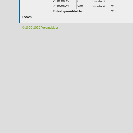
2010-08-27
0
Strada 9
-
2010-09-21
200
Strada 9
243
Totaal gemiddelde:
243
Foto's
© 2000-2026
Velomobiel.nl