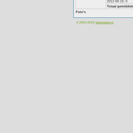
2012-09-19
0
Totaal gemiddel
Foto's
© 2000-2026
Velomobiel.nl