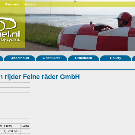
Over ons
Dealers
Onderhoud
Gebruikers
Orderboek
Gallery
 rijder Feine räder GmbH
d
Fiets
Gem
Quest 612
-