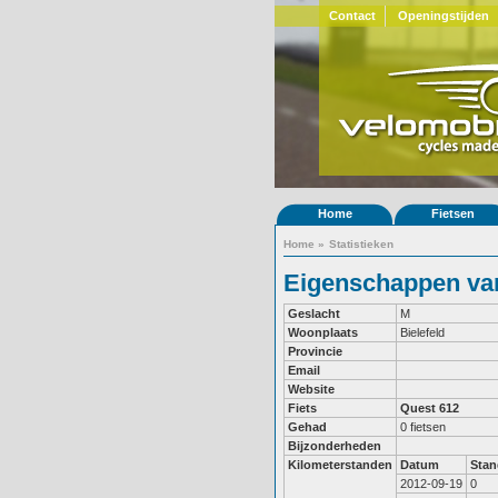
Contact
Openingstijden
Home
Fietsen
Home
»
Statistieken
Eigenschappen van
Geslacht
M
Woonplaats
Bielefeld
Provincie
Email
Website
Fiets
Quest 612
Gehad
0 fietsen
Bijzonderheden
Kilometerstanden
Datum
Stan
2012-09-19
0