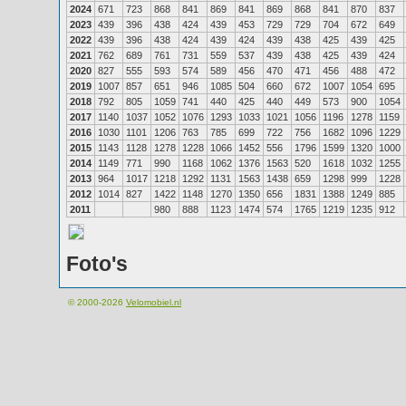
2024
671
723
868
841
869
841
869
868
841
870
837
2023
439
396
438
424
439
453
729
729
704
672
649
2022
439
396
438
424
439
424
439
438
425
439
425
2021
762
689
761
731
559
537
439
438
425
439
424
2020
827
555
593
574
589
456
470
471
456
488
472
2019
1007
857
651
946
1085
504
660
672
1007
1054
695
2018
792
805
1059
741
440
425
440
449
573
900
1054
2017
1140
1037
1052
1076
1293
1033
1021
1056
1196
1278
1159
2016
1030
1101
1206
763
785
699
722
756
1682
1096
1229
2015
1143
1128
1278
1228
1066
1452
556
1796
1599
1320
1000
2014
1149
771
990
1168
1062
1376
1563
520
1618
1032
1255
2013
964
1017
1218
1292
1131
1563
1438
659
1298
999
1228
2012
1014
827
1422
1148
1270
1350
656
1831
1388
1249
885
2011
980
888
1123
1474
574
1765
1219
1235
912
Foto's
© 2000-2026
Velomobiel.nl