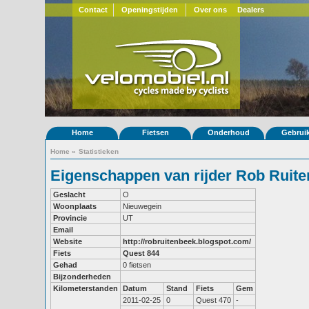
Contact
Openingstijden
Over ons
Dealers
Home
Fietsen
Onderhoud
Gebrui
Home
»
Statistieken
Eigenschappen van rijder Rob Ruit
Geslacht
O
Woonplaats
Nieuwegein
Provincie
UT
Email
Website
http://robruitenbeek.blogspot.com/
Fiets
Quest 844
Gehad
0 fietsen
Bijzonderheden
Kilometerstanden
Datum
Stand
Fiets
Gem
2011-02-25
0
Quest 470
-