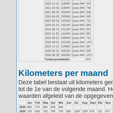
2020-12-31
116599
Quest 844
479
2021-04-30
119549
Quest 844
748
2021-06-30
120649
Quest 844
548
2023-06-28
130949
Quest 844
430
2023-09-30
133160
Quest 844
715
2024-02-15
136149
Quest 844
659
2024-08-15
141249
Quest 844
853
2024-11-30
144249
Quest 844
852
2025-06-22
149049
Quest 844
716
2025-09-01
152249
Quest 844
1371
2025-12-31
154983
Quest 844
687
2026-05-31
159149
Quest 844
839
2026-06-30
160349
Quest 844
1217
Totaal gemiddelde:
870
Kilometers per maand
Deze tabel bestaat uit kilometers g
tot de 1e van de volgende maand. He
waarden afgeleid van de opgegeven
Jan
Feb
Maa
Apr
Mei
Jun
Jul
Aug
Sept
Okt
Nov
2026
855
773
854
828
868
2025
730
659
728
706
730
900
1397
1397
678
701
677