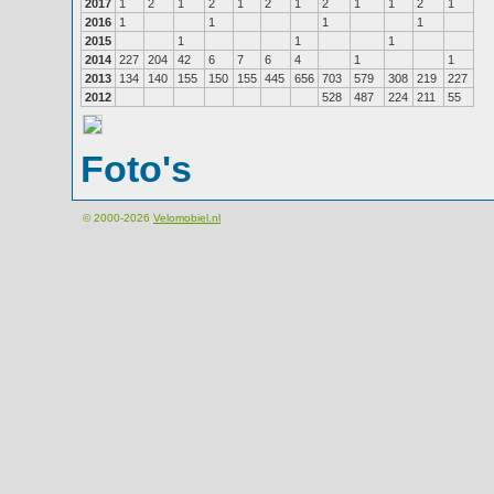
2017
1
2
1
2
1
2
1
2
1
1
2
1
2016
1
1
1
1
2015
1
1
1
2014
227
204
42
6
7
6
4
1
1
2013
134
140
155
150
155
445
656
703
579
308
219
227
2012
528
487
224
211
55
Foto's
© 2000-2026
Velomobiel.nl