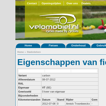
Contact
Openingstijden
Over ons
Dealers
Home
Fietsen
Onderhoud
Gebrui
Home
»
Statistieken
Eigenschappen van fi
Variant
carbon
Afleverdatum
08-07-2012
RAL
Eigenaar
VT
(BE)
Gewisseld
0 keer van eigenaar
Bijzonderheden
Kilometerstanden
Datum
Stand
Rijder
Gem
2012-07-08
0
Annick Troonbeeckx
-