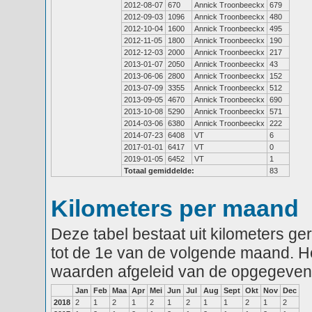
2012-08-07
670
Annick Troonbeeckx
679
2012-09-03
1096
Annick Troonbeeckx
480
2012-10-04
1600
Annick Troonbeeckx
495
2012-11-05
1800
Annick Troonbeeckx
190
2012-12-03
2000
Annick Troonbeeckx
217
2013-01-07
2050
Annick Troonbeeckx
43
2013-06-06
2800
Annick Troonbeeckx
152
2013-07-09
3355
Annick Troonbeeckx
512
2013-09-05
4670
Annick Troonbeeckx
690
2013-10-08
5290
Annick Troonbeeckx
571
2014-03-06
6380
Annick Troonbeeckx
222
2014-07-23
6408
VT
6
2017-01-01
6417
VT
0
2019-01-05
6452
VT
1
Totaal gemiddelde:
83
Kilometers per maand
Deze tabel bestaat uit kilometers g
tot de 1e van de volgende maand. He
waarden afgeleid van de opgegeven
Jan
Feb
Maa
Apr
Mei
Jun
Jul
Aug
Sept
Okt
Nov
Dec
2018
2
1
2
1
2
1
2
1
1
2
1
2