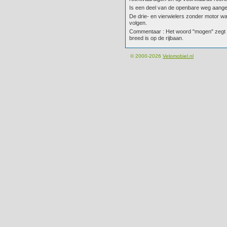
Is een deel van de openbare weg aange
De drie- en vierwielers zonder motor wa
volgen.
Commentaar : Het woord "mogen" zegt hi
breed is op de rijbaan.
© 2000-2026
Velomobiel.nl