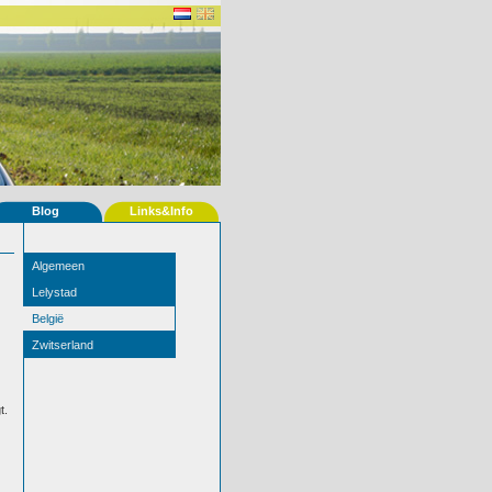
Blog
Links&Info
Algemeen
Lelystad
België
Zwitserland
t.