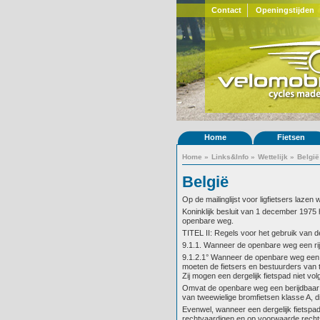
Contact
Openingstijden
Home
Fietsen
Home
»
Links&Info
»
Wettelijk
»
België
België
Op de mailinglijst voor ligfietsers lazen 
Koninklijk besluit van 1 december 1975
openbare weg.
TITEL II: Regels voor het gebruik van 
9.1.1. Wanneer de openbare weg een ri
9.1.2.1° Wanneer de openbare weg een b
moeten de fietsers en bestuurders van twe
Zij mogen een dergelijk fietspad niet volge
Omvat de openbare weg een berijdbaar 
van tweewielige bromfietsen klasse A, di
Evenwel, wanneer een dergelijk fietspad l
rechtvaardigen en op voorwaarde rechts in