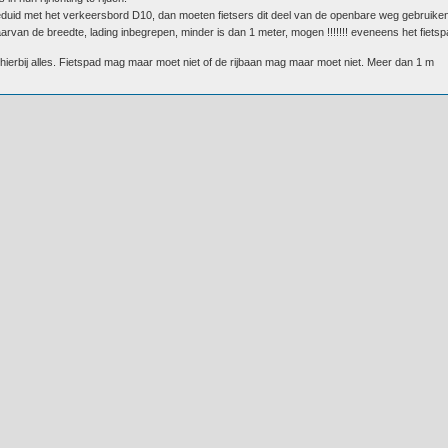
duid met het verkeersbord D10, dan moeten fietsers dit deel van de openbare weg gebruiken
arvan de breedte, lading inbegrepen, minder is dan 1 meter, mogen !!!!!!! eveneens het fiets
erbij alles. Fietspad mag maar moet niet of de rijbaan mag maar moet niet. Meer dan 1 m