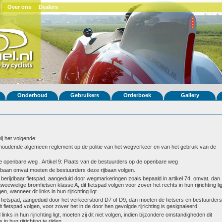
Over ons
Dealers
Onderhoud
Gebruikers
Orderboek
Gallery
wij het volgende:
 houdende algemeen reglement op de politie van het wegverkeer en van het gebruik van de
de openbare weg . Artikel 9: Plaats van de bestuurders op de openbare weg
jbaan omvat moeten de bestuurders deze rijbaan volgen.
erijdbaar fietspad, aangeduid door wegmarkeringen zoals bepaald in artikel 74, omvat, dan
ewielige bromfietsen klasse A, dit fietspad volgen voor zover het rechts in hun rijrichting lig
n, wanneer dit links in hun rijrichting ligt.
fietspad, aangeduid door het verkeersbord D7 of D9, dan moeten de fietsers en bestuurders
t fietspad volgen, voor zover het in de door hen gevolgde rijrichting is gesignaleerd.
inks in hun rijrichting ligt, moeten zij dit niet volgen, indien bijzondere omstandigheden dit
 hun rijrichting te rijden.