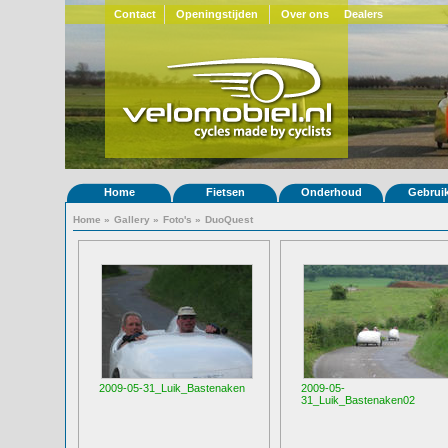
Contact
Openingstijden
Over ons
Dealers
Home
Fietsen
Onderhoud
Gebrui
Home
»
Gallery
»
Foto's
»
DuoQuest
2009-05-31_Luik_Bastenaken
2009-05-
31_Luik_Bastenaken02