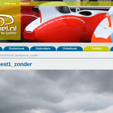
Over ons
Dealers
Onderhoud
Gebruikers
Orderboek
Gallery
2010-03-28_DuoQuest1_zonder
est1_zonder