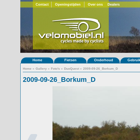
Contact
Openingstijden
Over ons
Dealers
Home
Fietsen
Onderhoud
Gebrui
Home
»
Gallery
»
Foto's
»
DuoQuest
»
2009-09-26_Borkum_D
2009-09-26_Borkum_D