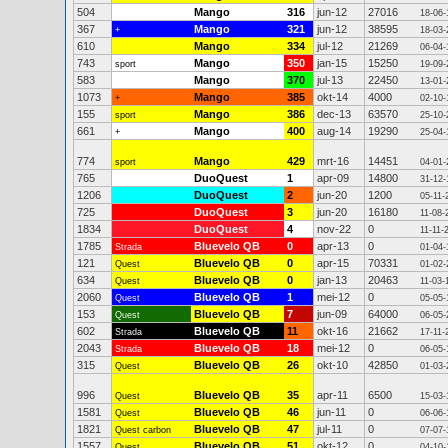
504
Mango
316
jun-12
27016
18-06-
367
Mango
321
jun-12
38595
+
18-03-
610
Mango
334
jul-12
21269
06-04-
743
Mango
350
jan-15
15250
sport
19-09-
583
Mango
370
jul-13
22450
13-01-
1073
Mango
385
okt-14
4000
+
02-10-
155
Mango
386
dec-13
63570
sport
25-10-
661
Mango
400
aug-14
19290
+
25-04-
774
Mango
429
mrt-16
14451
sport
04-01-
765
DuoQuest
1
apr-09
14800
31-12-
1206
DuoQuest
2
jun-20
1200
05-11-
725
DuoQuest
3
jun-20
16180
11-08-
1834
DuoQuest
4
nov-22
0
11-11-
1785
Bluevelo QB
0
apr-13
0
Strada
01-04-
121
Bluevelo QB
0
apr-15
70331
Quest
01-02-
634
Bluevelo QB
0
jan-13
20463
Quest
11-03-
2060
Bluevelo QB
1
mei-12
0
Quest
05-05-
153
Bluevelo QB
7
jun-09
64000
Quest
06-05-
602
Bluevelo QB
11
okt-16
21662
Strada
17-11-
2043
Bluevelo QB
18
mei-12
0
Strada
06-05-
315
Bluevelo QB
26
okt-10
42850
Quest
01-03-
996
Bluevelo QB
35
apr-11
6500
Quest
15-03-
1581
Bluevelo QB
46
jun-11
0
Quest
06-06-
1821
Bluevelo QB
47
jul-11
0
Quest carbon
07-07-
1557
Bluevelo QB
51
okt-12
0
Quest
04-10-