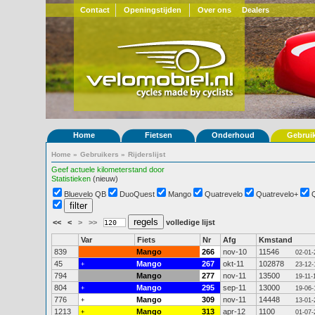
Contact
Openingstijden
Over ons
Dealers
Home
Fietsen
Onderhoud
Gebrui
Home
»
Gebruikers
»
Rijderslijst
Geef actuele kilometerstand door
Statistieken
(nieuw)
Bluevelo QB
DuoQuest
Mango
Quatrevelo
Quatrevelo+
<<
<
>
>>
volledige lijst
Var
Fiets
Nr
Afg
Kmstand
839
Mango
266
nov-10
11546
02-01-
45
Mango
267
okt-11
102878
+
23-12-
794
Mango
277
nov-11
13500
19-11-
804
Mango
295
sep-11
13000
+
19-06-
776
Mango
309
nov-11
14448
+
13-01-
1213
Mango
313
apr-12
1100
+
01-07-