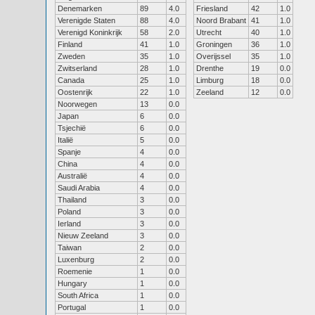
Denemarken
89
4.0
Friesland
42
1.0
Verenigde Staten
88
4.0
Noord Brabant
41
1.0
Verenigd Koninkrijk
58
2.0
Utrecht
40
1.0
Finland
41
1.0
Groningen
36
1.0
Zweden
35
1.0
Overijssel
35
1.0
Zwitserland
28
1.0
Drenthe
19
0.0
Canada
25
1.0
Limburg
18
0.0
Oostenrijk
22
1.0
Zeeland
12
0.0
Noorwegen
13
0.0
Japan
6
0.0
Tsjechië
6
0.0
Italië
5
0.0
Spanje
4
0.0
China
4
0.0
Australië
4
0.0
Saudi Arabia
4
0.0
Thailand
3
0.0
Poland
3
0.0
Ierland
3
0.0
Nieuw Zeeland
3
0.0
Taiwan
2
0.0
Luxenburg
2
0.0
Roemenie
1
0.0
Hungary
1
0.0
South Africa
1
0.0
Portugal
1
0.0