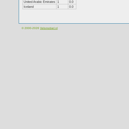
United Arabic Emirates
1
0.0
Iceland
1
0.0
© 2000-2026
Velomobiel.nl