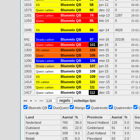
1816
Bluevelo QB
58
jun-12
0
XS
06-06-
1573
Bluevelo QB
60
dec-12
0
Quest carbon
12-12-
1201
Bluevelo QB
74
sep-13
1287
Quest carbon
28-03-
1293
Bluevelo QB
85
feb-14
0
Quest
21-02-
1045
Bluevelo QB
88
apr-14
4928
XS
15-02-
641
Bluevelo QB
97
mrt-16
20106
Strada carbon
03-01-
1811
Bluevelo QB
101
jan-15
0
Quest carbon
05-01-
1303
Bluevelo QB
104
mrt-15
0
XS carbon
12-03-
2000
Bluevelo QB
105
mrt-15
0
Quest
16-03-
1290
Bluevelo QB
106
mei-15
0
Strada carbon
08-05-
1631
Bluevelo QB
107
jun-15
0
Strada carbon
04-06-
1903
Bluevelo QB
108
jun-15
0
Quest carbon
04-06-
1316
Bluevelo QB
109
nov-15
0
XS
07-11-
1414
Bluevelo QB
110
nov-15
0
XS carbon
07-11-
1306
Bluevelo QB
111
nov-15
0
Quest carbon
07-11-
1417
Bluevelo QB
112
dec-15
0
Quest carbon
21-12-
<<
<
>
>>
volledige lijst
Bluevelo QB
DuoQuest
Mango
Quatrevelo
Quatrevelo+
Land
Aantal
%
Provincie
Aantal
%
Ge
Nederland
765
36.0
Noord Holland
126
5.0
Ma
Duitsland
481
22.0
Gelderland
91
4.0
Vr
Frankrijk
208
9.0
Zuid Holland
79
3.0
België
135
6.0
Flevoland
63
2.0