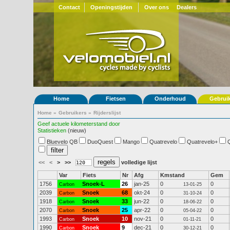
Contact
Openingstijden
Over ons
Dealers
Home
Fietsen
Onderhoud
Gebrui
Home
»
Gebruikers
»
Rijderslijst
Geef actuele kilometerstand door
Statistieken
(nieuw)
Bluevelo QB
DuoQuest
Mango
Quatrevelo
Quatrevelo+
<<
<
>
>>
volledige lijst
Var
Fiets
Nr
Afg
Kmstand
Gem
1756
Snoek-L
26
jan-25
0
0
Carbon
13-01-25
2039
Snoek
68
okt-24
0
0
Carbon
31-10-24
1918
Snoek
33
jun-22
0
0
Carbon
18-06-22
2070
Snoek
25
apr-22
0
0
Carbon
05-04-22
1993
Snoek
10
nov-21
0
0
Carbon
01-11-21
1990
Snoek
9
dec-21
0
0
Carbon
30-12-21