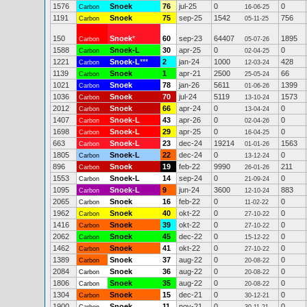
1576
Snoek
76
jul-25
0
0
Carbon
16-06-25
1191
Snoek
75
sep-25
1542
756
Carbon
05-11-25
150
Snoek
*
60
sep-23
64407
1895
Carbon
05-07-26
1588
Snoek-L
30
apr-25
0
0
Carbon
02-04-25
1221
Snoek-L
***
2
jan-24
1000
428
Carbon
12-03-24
1139
Snoek
1
apr-21
2500
66
Carbon
25-05-24
1021
Snoek
78
jan-26
5611
1399
Carbon
01-06-26
1036
Snoek
70
jul-24
5119
1573
Carbon
13-10-24
2012
Snoek
66
apr-24
0
0
Carbon
13-04-24
1407
Snoek-L
43
apr-26
0
0
Carbon
02-04-26
1698
Snoek-L
29
apr-25
0
0
Carbon
16-04-25
663
Snoek-L
23
dec-24
19214
1563
Carbon
01-01-26
1805
Snoek-L
22
dec-24
0
0
Carbon
13-12-24
896
Snoek
19
feb-22
9990
211
Carbon
26-01-26
1553
Snoek-L
14
sep-24
0
0
Carbon
21-09-24
1095
Snoek-L
9
jun-24
3600
883
Carbon
12-10-24
2065
Snoek
16
feb-22
0
0
Carbon
11-02-22
1962
Snoek
40
okt-22
0
0
Carbon
27-10-22
1416
Snoek
39
okt-22
0
0
Carbon
27-10-22
2062
Snoek
45
dec-22
0
0
Carbon
15-12-22
1462
Snoek
41
okt-22
0
0
Carbon
27-10-22
1389
Snoek
37
aug-22
0
0
Carbon
20-08-22
2084
Snoek
36
aug-22
0
0
Carbon
20-08-22
1806
Snoek
35
aug-22
0
0
Carbon
20-08-22
1304
Snoek
15
dec-21
0
0
Carbon
30-12-21
1900
Snoek
11
nov-21
0
0