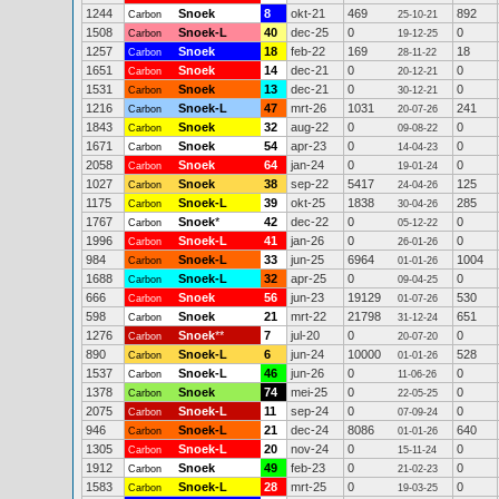
1244
Snoek
8
okt-21
469
892
Carbon
25-10-21
1508
Snoek-L
40
dec-25
0
0
Carbon
19-12-25
1257
Snoek
18
feb-22
169
18
Carbon
28-11-22
1651
Snoek
14
dec-21
0
0
Carbon
20-12-21
1531
Snoek
13
dec-21
0
0
Carbon
30-12-21
1216
Snoek-L
47
mrt-26
1031
241
Carbon
20-07-26
1843
Snoek
32
aug-22
0
0
Carbon
09-08-22
1671
Snoek
54
apr-23
0
0
Carbon
14-04-23
2058
Snoek
64
jan-24
0
0
Carbon
19-01-24
1027
Snoek
38
sep-22
5417
125
Carbon
24-04-26
1175
Snoek-L
39
okt-25
1838
285
Carbon
30-04-26
1767
Snoek
*
42
dec-22
0
0
Carbon
05-12-22
1996
Snoek-L
41
jan-26
0
0
Carbon
26-01-26
984
Snoek-L
33
jun-25
6964
1004
Carbon
01-01-26
1688
Snoek-L
32
apr-25
0
0
Carbon
09-04-25
666
Snoek
56
jun-23
19129
530
Carbon
01-07-26
598
Snoek
21
mrt-22
21798
651
Carbon
31-12-24
1276
Snoek
**
7
jul-20
0
0
Carbon
20-07-20
890
Snoek-L
6
jun-24
10000
528
Carbon
01-01-26
1537
Snoek-L
46
jun-26
0
0
Carbon
11-06-26
1378
Snoek
74
mei-25
0
0
Carbon
22-05-25
2075
Snoek-L
11
sep-24
0
0
Carbon
07-09-24
946
Snoek-L
21
dec-24
8086
640
Carbon
01-01-26
1305
Snoek-L
20
nov-24
0
0
Carbon
15-11-24
1912
Snoek
49
feb-23
0
0
Carbon
21-02-23
1583
Snoek-L
28
mrt-25
0
0
Carbon
19-03-25