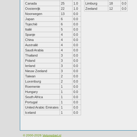
Canada
25
1.0
Limburg
18
0.0
Oostenrijk
22
1.0
Zeeland
12
0.0
Noorwegen
13
0.0
Japan
6
0.0
Tsjechië
6
0.0
Italië
5
0.0
Spanje
4
0.0
China
4
0.0
Australië
4
0.0
Saudi Arabia
4
0.0
Thailand
3
0.0
Poland
3
0.0
Ierland
3
0.0
Nieuw Zeeland
3
0.0
Taiwan
2
0.0
Luxenburg
2
0.0
Roemenie
1
0.0
Hungary
1
0.0
South Africa
1
0.0
Portugal
1
0.0
United Arabic Emirates
1
0.0
Iceland
1
0.0
© 2000-2026
Velomobiel.nl