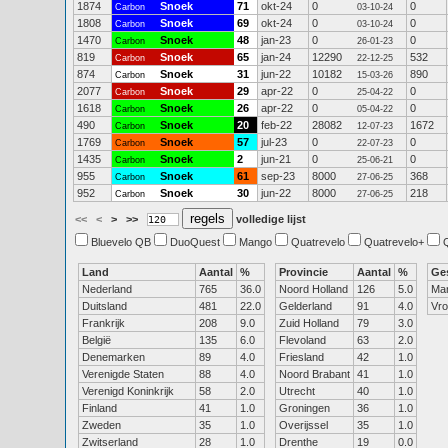
1874
Snoek
71
okt-24
0
0
Carbon
03-10-24
1808
Snoek
69
okt-24
0
0
Carbon
03-10-24
1470
Snoek
48
jan-23
0
0
Carbon
26-01-23
819
Snoek
65
jan-24
12290
532
Carbon
22-12-25
874
Snoek
31
jun-22
10182
890
Carbon
15-03-26
2077
Snoek
29
apr-22
0
0
Carbon
25-04-22
1618
Snoek
26
apr-22
0
0
Carbon
05-04-22
490
Snoek
20
feb-22
28082
1672
Carbon
12-07-23
1769
Snoek
57
jul-23
0
0
Carbon
22-07-23
1435
Snoek
2
jun-21
0
0
Carbon
25-06-21
955
Snoek
61
sep-23
8000
368
Carbon
27-06-25
952
Snoek
30
jun-22
8000
218
Carbon
27-06-25
<<
<
>
>>
volledige lijst
Bluevelo QB
DuoQuest
Mango
Quatrevelo
Quatrevelo+
Land
Aantal
%
Provincie
Aantal
%
Ge
Nederland
765
36.0
Noord Holland
126
5.0
Ma
Duitsland
481
22.0
Gelderland
91
4.0
Vr
Frankrijk
208
9.0
Zuid Holland
79
3.0
België
135
6.0
Flevoland
63
2.0
Denemarken
89
4.0
Friesland
42
1.0
Verenigde Staten
88
4.0
Noord Brabant
41
1.0
Verenigd Koninkrijk
58
2.0
Utrecht
40
1.0
Finland
41
1.0
Groningen
36
1.0
Zweden
35
1.0
Overijssel
35
1.0
Zwitserland
28
1.0
Drenthe
19
0.0