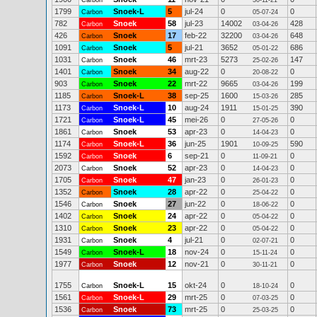
Carbon
30-11-21
1799
Snoek-L
5
jul-24
0
0
Carbon
05-07-24
782
Snoek
58
jul-23
14002
428
Carbon
03-04-26
426
Snoek
17
feb-22
32200
648
Carbon
03-04-26
1091
Snoek
5
jul-21
3652
686
Carbon
05-01-22
1031
Snoek
46
mrt-23
5273
147
Carbon
25-02-26
1401
Snoek
34
aug-22
0
0
Carbon
20-08-22
903
Snoek
22
mrt-22
9665
199
Carbon
03-04-26
1185
Snoek-L
38
sep-25
1600
285
Carbon
15-03-26
1173
Snoek-L
10
aug-24
1911
390
Carbon
15-01-25
1721
Snoek-L
45
mei-26
0
0
Carbon
27-05-26
1861
Snoek
53
apr-23
0
0
Carbon
14-04-23
1174
Snoek-L
36
jun-25
1901
590
Carbon
10-09-25
1592
Snoek
6
sep-21
0
0
Carbon
11-09-21
2073
Snoek
52
apr-23
0
0
Carbon
14-04-23
1705
Snoek
47
jan-23
0
0
Carbon
26-01-23
1352
Snoek
28
apr-22
0
0
Carbon
25-04-22
1546
Snoek
27
jun-22
0
0
Carbon
18-06-22
1402
Snoek
24
apr-22
0
0
Carbon
05-04-22
1310
Snoek
23
apr-22
0
0
Carbon
05-04-22
1931
Snoek
4
jul-21
0
0
Carbon
02-07-21
1549
Snoek-L
18
nov-24
0
0
Carbon
15-11-24
1977
Snoek
12
nov-21
0
0
Carbon
30-11-21
1755
Snoek-L
15
okt-24
0
0
Carbon
18-10-24
1561
Snoek-L
29
mrt-25
0
0
Carbon
07-03-25
1536
Snoek
73
mrt-25
0
0
Carbon
25-03-25