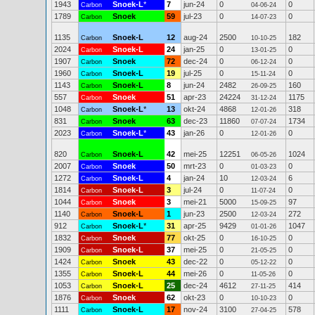
1943
Snoek-L
*
7
jun-24
0
0
Carbon
04-06-24
1789
Snoek
59
jul-23
0
0
Carbon
14-07-23
1135
Snoek-L
12
aug-24
2500
182
Carbon
10-10-25
2024
Snoek-L
24
jan-25
0
0
Carbon
13-01-25
1907
Snoek
72
dec-24
0
0
Carbon
06-12-24
1960
Snoek-L
19
jul-25
0
0
Carbon
15-11-24
1143
Snoek-L
8
jun-24
2482
160
Carbon
26-09-25
557
Snoek
51
apr-23
24224
1175
Carbon
31-12-24
1048
Snoek-L
*
13
okt-24
4868
318
Carbon
12-01-26
831
Snoek
63
dec-23
11860
1734
Carbon
07-07-24
2023
Snoek-L
*
43
jan-26
0
0
Carbon
12-01-26
820
Snoek-L
42
mei-25
12251
1024
Carbon
06-05-26
2007
Snoek
50
mrt-23
0
0
Carbon
01-03-23
1272
Snoek-L
4
jan-24
10
6
Carbon
12-03-24
1814
Snoek-L
3
jul-24
0
0
Carbon
11-07-24
1044
Snoek
3
mei-21
5000
97
Carbon
15-09-25
1140
Snoek-L
1
jun-23
2500
272
Carbon
12-03-24
912
Snoek-L
*
31
apr-25
9429
1047
Carbon
01-01-26
1832
Snoek
77
okt-25
0
0
Carbon
16-10-25
1909
Snoek-L
37
mei-25
0
0
Carbon
21-05-25
1424
Snoek
43
dec-22
0
0
Carbon
05-12-22
1355
Snoek-L
44
mei-26
0
0
Carbon
11-05-26
1053
Snoek-L
25
dec-24
4612
414
Carbon
27-11-25
1876
Snoek
62
okt-23
0
0
Carbon
10-10-23
1111
Snoek-L
17
nov-24
3100
578
Carbon
27-04-25