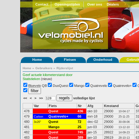
Contact
Openingstijden
Over ons
Dealers
Home
Fietsen
Onderhoud
Gebrui
Home
»
Gebruikers
»
Rijderslijst
Geef actuele kilometerstand door
Statistieken
(nieuw)
Bluevelo QB
DuoQuest
Mango
Quatrevelo
Quatrevelo+
<<
<
>
>>
volledige lijst
Var
Fiets
Nr
Afg
Kmstand
G
478
Quest
436
okt-10
29000
3
10-04-17
479
Quatrevelo+
66
mrt-18
29000
3
Carbon
25-11-25
480
Quest
72
dec-02
29000
6
3x20"
30-09-06
481
Mango
25
jun-03
29000
3
13-12-10
482
Quest
745
jan-15
28922
2
14-09-23
483
Quest
389
jan-10
28619
6
28-10-13