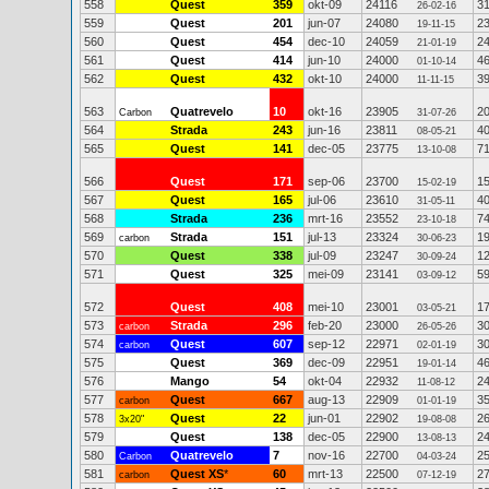
558
Quest
359
okt-09
24116
3
26-02-16
559
Quest
201
jun-07
24080
2
19-11-15
560
Quest
454
dec-10
24059
2
21-01-19
561
Quest
414
jun-10
24000
4
01-10-14
562
Quest
432
okt-10
24000
3
11-11-15
563
Quatrevelo
10
okt-16
23905
2
Carbon
31-07-26
564
Strada
243
jun-16
23811
4
08-05-21
565
Quest
141
dec-05
23775
7
13-10-08
566
Quest
171
sep-06
23700
1
15-02-19
567
Quest
165
jul-06
23610
4
31-05-11
568
Strada
236
mrt-16
23552
7
23-10-18
569
Strada
151
jul-13
23324
1
carbon
30-06-23
570
Quest
338
jul-09
23247
1
30-09-24
571
Quest
325
mei-09
23141
5
03-09-12
572
Quest
408
mei-10
23001
1
03-05-21
573
Strada
296
feb-20
23000
3
carbon
26-05-26
574
Quest
607
sep-12
22971
3
carbon
02-01-19
575
Quest
369
dec-09
22951
4
19-01-14
576
Mango
54
okt-04
22932
2
11-08-12
577
Quest
667
aug-13
22909
3
carbon
01-01-19
578
Quest
22
jun-01
22902
2
3x20"
19-08-08
579
Quest
138
dec-05
22900
2
13-08-13
580
Quatrevelo
7
nov-16
22700
2
Carbon
04-03-24
581
Quest XS
*
60
mrt-13
22500
2
carbon
07-12-19