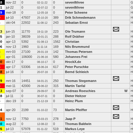
18
nov-22
0
0
seven8three
G
02-11-22
81
jul-22
0
0
seven8three
G
02-07-22
29
mei-18
0
0
Peter Scheene
H
12-05-18
9
jul-10
47937
389
Drik Schmedemann
H
25-10-20
4
okt-04
22932
243
Sebatian Ernst
H
11-08-12
23
jun-15
11770
223
Ole Trumann
H
19-11-19
85
jan-10
38039
288
Rolf Dräther
H
10-01-21
60
apr-13
5392
1562
Christian
H
01-08-13
96
nov-13
1960
169
Nils Brummund
H
11-11-14
6
mrt-03
27100
142
Thomas Petersen
H
26-01-19
8
apr-01
106000
580
Johannes Frei
H
21-06-16
60
okt-17
0
0
HrockX.de
H
06-10-17
6
apr-17
53306
617
Peter Purschke
H
16-06-24
48
jul-16
0
0
Bernd Schleich
H
20-07-16
29
mrt-16
14451
250
Thomas Stegemann
H
04-01-21
6
mei-11
42000
315
Martin Tanfal
H
29-06-22
13
sep-07
0
0
Andreas Roeschies
W
H
29-09-07
28
jul-11
0
0
Dieter Heitzer
H
30-07-11
6
dec-19
0
0
Heinz Plum
H
21-12-19
94
apr-20
2199
73
Martin Pfeiffer
H
01-10-22
31
nov-12
7750
278
Jaap P
H
15-03-15
10
aug-22
0
0
Thomas Baldwin
H
12-08-22
76
jul-13
57978
519
Markus Leye
H
01-11-22