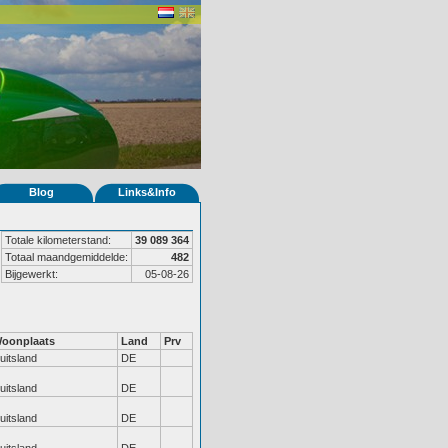
Blog
Links&Info
Totale kilometerstand:
39 089 364
Totaal maandgemiddelde:
482
Bijgewerkt:
05-08-26
oonplaats
Land
Prv
uitsland
DE
uitsland
DE
uitsland
DE