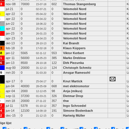
83
nov-08
70000
602
Thomas Stangenberg
K
15-07-18
jul-21
0
0
Velomobil Nord
K
02-07-21
3
apr-22
0
0
Velomobil Nord
K
05-04-22
4
apr-22
0
0
Velomobil Nord
K
05-04-22
7
jun-22
0
0
Velomobil Nord
K
18-06-22
8
apr-22
0
0
Velomobil Nord
K
25-04-22
7
jan-23
0
0
Velomobil Nord
K
26-01-23
2
apr-23
0
0
Velomobil Nord
K
14-04-23
2
okt-13
0
0
Kai Brandt
L
28-10-13
23
feb-18
0
0
Klaus Küppers
L
17-02-18
68
jan-12
5565
553
Viktor Kerbert
L
02-11-12
91
apr-11
56000
385
Marko Dreblow
L
14-05-23
26
jan-13
8500
122
Dirk Piezunka
L
29-10-18
aug-00
20000
124
Christoph Schmitz
L
31-12-13
99
mrt-20
0
0
Ansgar Ramesohl
L
31-03-20
1
apr-17
0
0
Knut Martick
L
25-04-17
7
jun-04
40000
668
met elektromotor
L
28-05-09
1
apr-04
2000
98
Anja (mikus)
L
12-12-05
5
sep-11
37200
326
Dietmar Drop
L
01-03-21
9
mrt-18
20000
357
thw
L
27-11-22
17
jul-11
5378
357
Ingo Schroedel
L
01-10-12
04
jun-14
12100
191
Simone Bodenbach
L
14-09-19
82
dec-15
0
0
Hartwig Müller
L
21-12-15
ige lijst