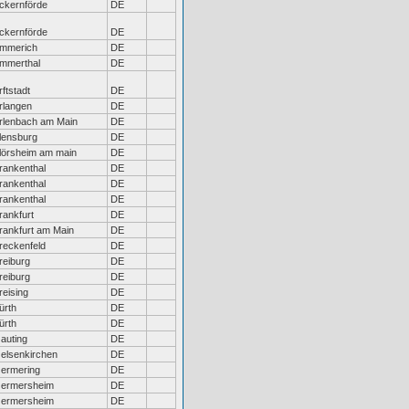
ckernförde
DE
ckernförde
DE
mmerich
DE
mmerthal
DE
rftstadt
DE
rlangen
DE
rlenbach am Main
DE
lensburg
DE
lörsheim am main
DE
rankenthal
DE
rankenthal
DE
rankenthal
DE
rankfurt
DE
rankfurt am Main
DE
reckenfeld
DE
reiburg
DE
reiburg
DE
reising
DE
ürth
DE
ürth
DE
auting
DE
elsenkirchen
DE
ermering
DE
ermersheim
DE
ermersheim
DE