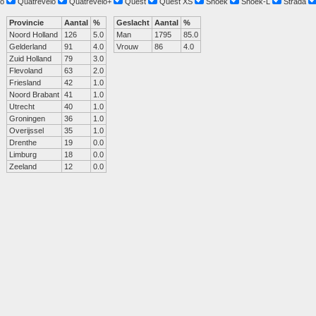
o
Quatrevelo
Quatrevelo+
Quest
Quest XS
Snoek
Snoek-L
Strada
Provincie
Aantal
%
Geslacht
Aantal
%
Noord Holland
126
5.0
Man
1795
85.0
Gelderland
91
4.0
Vrouw
86
4.0
Zuid Holland
79
3.0
Flevoland
63
2.0
Friesland
42
1.0
Noord Brabant
41
1.0
Utrecht
40
1.0
Groningen
36
1.0
Overijssel
35
1.0
Drenthe
19
0.0
Limburg
18
0.0
Zeeland
12
0.0