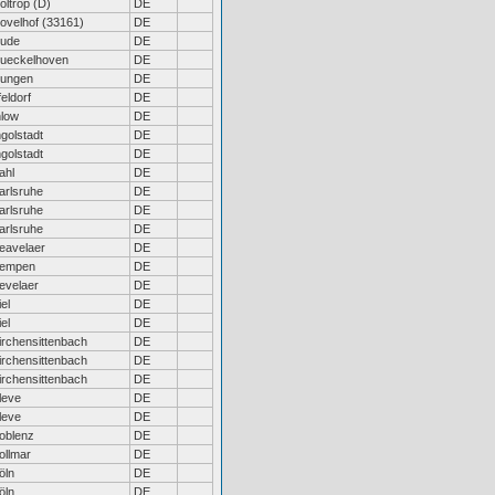
oltrop (D)
DE
ovelhof (33161)
DE
ude
DE
ueckelhoven
DE
ungen
DE
feldorf
DE
hlow
DE
ngolstadt
DE
ngolstadt
DE
ahl
DE
arlsruhe
DE
arlsruhe
DE
arlsruhe
DE
eavelaer
DE
empen
DE
evelaer
DE
iel
DE
iel
DE
irchensittenbach
DE
irchensittenbach
DE
irchensittenbach
DE
leve
DE
leve
DE
oblenz
DE
ollmar
DE
öln
DE
öln
DE