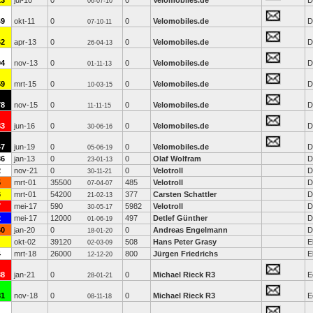
13
jul-10
0
0
Velomobiles.de
D
06-07-10
49
okt-11
0
0
Velomobiles.de
D
07-10-11
62
apr-13
0
0
Velomobiles.de
D
26-04-13
94
nov-13
0
0
Velomobiles.de
D
01-11-13
59
mrt-15
0
0
Velomobiles.de
D
10-03-15
78
nov-15
0
0
Velomobiles.de
D
11-11-15
83
jun-16
0
0
Velomobiles.de
D
30-06-16
47
jun-19
0
0
Velomobiles.de
D
05-06-19
36
jan-13
0
0
Olaf Wolfram
D
23-01-13
2
nov-21
0
0
Velotroll
D
30-11-21
5
mrt-01
35500
485
Velotroll
D
07-04-07
6
mrt-01
54200
377
Carsten Schattler
D
21-02-13
7
mei-17
590
5982
Velotroll
D
30-05-17
2
mei-17
12000
497
Detlef Günther
D
01-06-19
60
jan-20
0
0
Andreas Engelmann
D
18-01-20
okt-02
39120
508
Hans Peter Grasy
E
02-03-09
4
mrt-18
26000
800
Jürgen Friedrichs
E
12-12-20
38
jan-21
0
0
Michael Rieck R3
E
28-01-21
81
nov-18
0
0
Michael Rieck R3
E
08-11-18