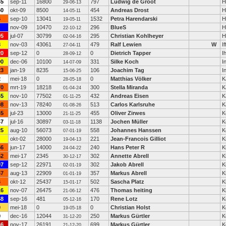
45
sep-11
16800
797
Ludwig de Groot
H
29-06-13
60
okt-09
8500
454
Andreas Drost
H
14-05-11
6
sep-10
13041
1532
Petra Harendarski
H
19-05-11
nov-09
10470
296
BlueS
H
22-10-12
05
jul-07
30799
295
Christian Kohlheyer
H
02-04-16
8
nov-03
43061
479
Ralf Lewien
W
If
27-04-11
20
sep-12
0
0
Dietrich Tapper
I
28-09-12
00
dec-06
10100
331
Silke Koch
I
14-07-09
23
jan-19
8235
106
Joachim Tag
I
15-06-25
2
mei-18
0
0
Matthias Völker
K
28-05-18
70
mrt-19
18218
300
Stella Miranda
K
01-04-24
45
nov-10
77502
432
Andreas Eisen
K
01-11-25
08
nov-13
78240
513
Carlos Karlsruhe
K
01-08-26
45
jul-23
13000
455
Oliver Zirwes
K
21-11-25
47
jul-16
30897
1138
Jochen Müller
K
03-11-18
25
aug-10
56073
558
Johannes Hanssen
K
07-01-19
okt-02
28000
221
Jean-Francois Gilliot
K
19-04-13
56
jun-17
14000
240
Hans Peter R
K
24-04-22
52
mei-17
2345
302
Annette Abrell
K
30-12-17
07
sep-12
22971
302
Jakob Abrell
K
02-01-19
67
aug-13
22909
357
Markus Abrell
K
01-01-19
6
okt-12
25437
502
Sascha Platz
K
15-01-17
16
nov-07
26475
476
Thomas heiting
K
21-06-12
48
sep-16
481
170
Rene Lotz
K
05-12-16
0
mei-18
0
0
Christian Holst
K
19-05-18
9
dec-16
12044
250
Markus Gürtler
K
31-12-20
66
nov-17
26191
699
Markus Gürtler
K
21-12-20