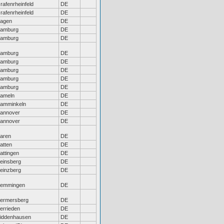
rafenrheinfeld
DE
rafenrheinfeld
DE
agen
DE
amburg
DE
amburg
DE
amburg
DE
amburg
DE
amburg
DE
amburg
DE
amburg
DE
ameln
DE
amminkeln
DE
annover
DE
annover
DE
aren
DE
atten
DE
attingen
DE
einsberg
DE
einzberg
DE
emmingen
DE
ermersberg
DE
errieden
DE
iddenhausen
DE