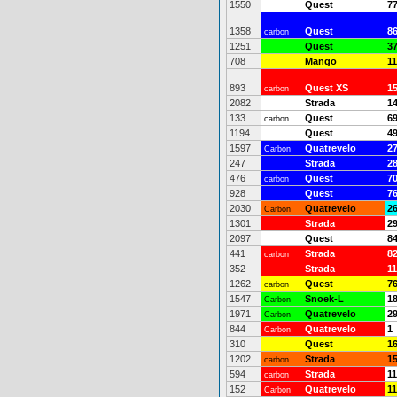
1550
Quest
7
1358
Quest
8
carbon
1251
Quest
3
708
Mango
11
893
Quest XS
1
carbon
2082
Strada
1
133
Quest
6
carbon
1194
Quest
4
1597
Quatrevelo
2
Carbon
247
Strada
2
476
Quest
7
carbon
928
Quest
7
2030
Quatrevelo
2
Carbon
1301
Strada
2
2097
Quest
8
441
Strada
8
carbon
352
Strada
1
1262
Quest
7
carbon
1547
Snoek-L
1
Carbon
1971
Quatrevelo
2
Carbon
844
Quatrevelo
1
Carbon
310
Quest
1
1202
Strada
1
carbon
594
Strada
1
carbon
152
Quatrevelo
1
Carbon