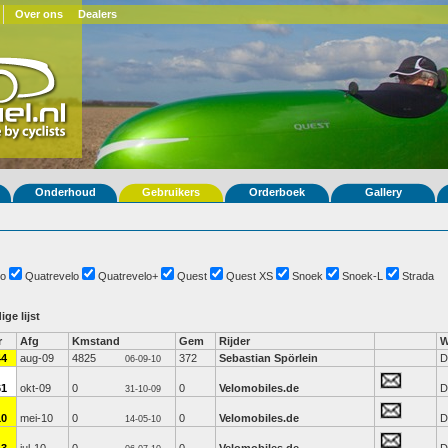
Over ons
Dealers
Onderhoud
Gebruikers
Orderboek
Gallery
o
Quatrevelo
Quatrevelo+
Quest
Quest XS
Snoek
Snoek-L
Strada
ige lijst
r
Afg
Kmstand
Gem
Rijder
W
44
aug-09
4825
372
Sebastian Spörlein
D
06-09-10
61
okt-09
0
0
Velomobiles.de
D
31-10-09
10
mei-10
0
0
Velomobiles.de
D
14-05-10