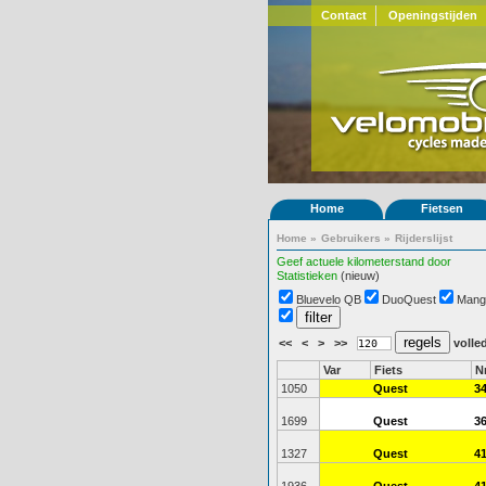
Contact
Openingstijden
Home
Fietsen
Home
»
Gebruikers
»
Rijderslijst
Geef actuele kilometerstand door
Statistieken
(nieuw)
Bluevelo QB
DuoQuest
Mang
<<
<
>
>>
volled
Var
Fiets
N
1050
Quest
3
1699
Quest
3
1327
Quest
4