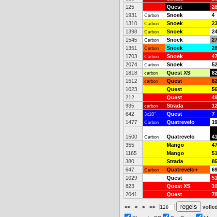
125
Quest
2
1931
Snoek
4
Carbon
1310
Snoek
2
Carbon
1398
Snoek
2
Carbon
1545
Snoek
2
Carbon
1351
Snoek
2
Carbon
1703
Snoek
4
Carbon
2074
Snoek
5
Carbon
1818
Quest XS
8
carbon
1512
Quest
8
carbon
1023
Quest
5
212
Quest
4
935
Strada
1
carbon
642
Quest
7
3x20"
1477
Quatrevelo
1
Carbon
1500
Quatrevelo
4
Carbon
355
Mango
4
1165
Mango
5
380
Strada
8
647
Quatrevelo+
6
Carbon
1029
Quest
5
823
Quest XS
1
2041
Quest
7
<<
<
>
>>
volled