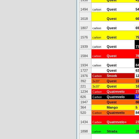
1936
Quest
4
1494
Quest
5
carbon
1618
Quest
6
1807
Quest
6
carbon
1576
Quest
7
carbon
1939
Quest
7
carbon
1584
Quest
7
carbon
1934
Quest
8
carbon
1727
Quest
6
1976
Snoek
1
Carbon
392
Quest
1
3x20"
221
Quest
1
3x20"
1234
Quatrevelo
2
Carbon
826
Quatrevelo
3
Carbon
1947
Quest
8
364
Mango
5
520
Quatrevelo
8
Carbon
1434
Quatrevelo+
2
Carbon
1898
Strada
2
carbon