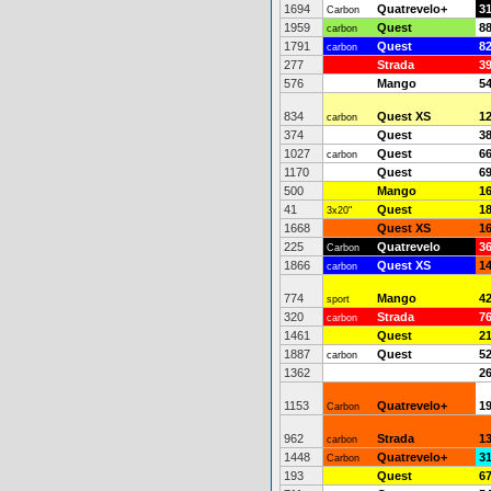
1694
Quatrevelo+
3
Carbon
1959
Quest
8
carbon
1791
Quest
8
carbon
277
Strada
3
576
Mango
5
834
Quest XS
1
carbon
374
Quest
3
1027
Quest
6
carbon
1170
Quest
6
500
Mango
1
41
Quest
1
3x20"
1668
Quest XS
1
225
Quatrevelo
3
Carbon
1866
Quest XS
1
carbon
774
Mango
4
sport
320
Strada
7
carbon
1461
Quest
2
1887
Quest
5
carbon
1362
2
1153
Quatrevelo+
1
Carbon
962
Strada
1
carbon
1448
Quatrevelo+
3
Carbon
193
Quest
6