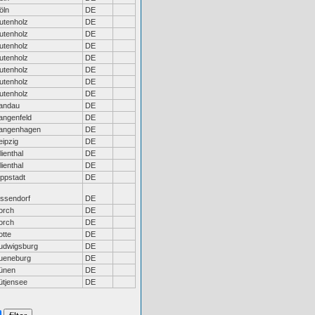
öln
DE
utenholz
DE
utenholz
DE
utenholz
DE
utenholz
DE
utenholz
DE
utenholz
DE
utenholz
DE
andau
DE
angenfeld
DE
angenhagen
DE
eipzig
DE
ilienthal
DE
ilienthal
DE
ippstadt
DE
issendorf
DE
orch
DE
orch
DE
otte
DE
udwigsburg
DE
ueneburg
DE
ünen
DE
ütjensee
DE