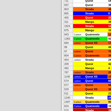
711
Quest
5
937
Quest
3
803
Strada
4
865
Strada
8
455
Quest
2
311
Mango
3
1924
Strada
1
875
Mango
1
943
Quatrevelo
1
Carbon
1383
Quatrevelo
9
Carbon
684
Quest XS
1
carbon
98
Quest
4
97
Quest
7
carbon
804
Quatrevelo
3
Carbon
454
Strada
2
carbon
209
Quest
4
492
Mango
4
787
Strada
2
carbon
1148
Quest XS
1
carbon
574
Quest
6
carbon
577
Quest
6
carbon
529
Quest XS
3
511
Quest
2
1240
Strada
2
1497
Quatrevelo
9
Carbon
824
Quatrevelo
1
Carbon
515
Strada
2