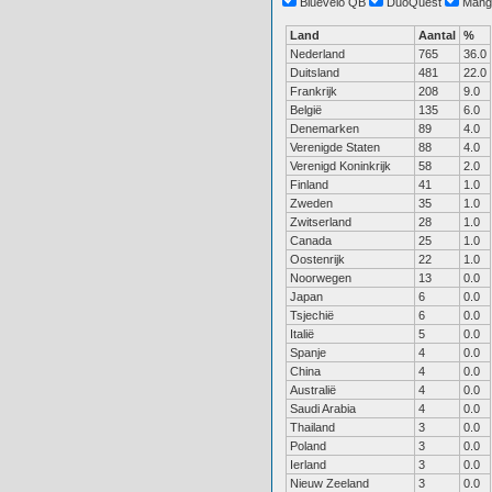
Bluevelo QB
DuoQuest
Mang
Land
Aantal
%
Nederland
765
36.0
Duitsland
481
22.0
Frankrijk
208
9.0
België
135
6.0
Denemarken
89
4.0
Verenigde Staten
88
4.0
Verenigd Koninkrijk
58
2.0
Finland
41
1.0
Zweden
35
1.0
Zwitserland
28
1.0
Canada
25
1.0
Oostenrijk
22
1.0
Noorwegen
13
0.0
Japan
6
0.0
Tsjechië
6
0.0
Italië
5
0.0
Spanje
4
0.0
China
4
0.0
Australië
4
0.0
Saudi Arabia
4
0.0
Thailand
3
0.0
Poland
3
0.0
Ierland
3
0.0
Nieuw Zeeland
3
0.0