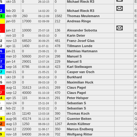
75
okt-15
0
0
Michael Rieck R3
E
26-10-15
62
feb-20
0
0
Michael Rieck R3
E
14-02-20
73
dec-09
260
1582
Thomas Meulemann
E
09-12-09
jan-03
17000
212
Andreas Ringe
E
02-09-09
5
jun-12
10000
136
Alexander Sobotta
E
25-07-18
4
mrt-10
0
0
Karin Deter
E
06-03-10
92
nov-13
68520
481
Franz-Josef Glas
E
30-09-25
92
apr-11
1400
478
Tillmann Lunde
F
11-07-11
76
jun-21
0
0
Matthias Hartmann
F
23-06-21
8
mei-10
50600
298
Manuel S
F
20-07-24
07
jan-14
29001
229
Manuel S
F
13-07-24
60
sep-16
8786
423
Karl Stellwagen
F
03-06-18
67
mei-21
0
0
Casper van Osch
F
21-05-21
91
okt-19
0
0
Burkhard
F
08-10-19
45
mrt-19
0
0
Maximilian Huck
F
09-03-19
2
aug-11
31613
269
Claus Pagel
F
14-05-21
17
sep-12
40000
470
Claus Pagel
F
01-10-19
64
apr-15
115
291
Peter Helsper
F
30-04-15
8
nov-24
0
0
Sebastian S
F
15-11-24
92
feb-22
0
0
Sebastian S
F
02-02-22
okt-15
11140
390
Thomas Koch
G
13-03-18
69
aug-06
43174
347
Guenter Beiten
G
31-12-16
52
aug-13
1250
1267
Armin Küllmer
G
08-09-13
10
mei-12
22000
350
Marcus Endberg
G
11-08-17
19
nov-18
64000
702
Wolfgang Ritter
G
26-06-26