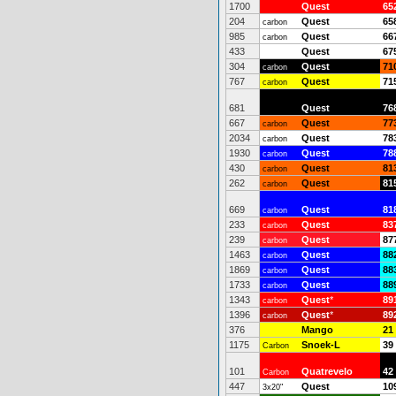
1700
Quest
65
204
Quest
65
carbon
985
Quest
66
carbon
433
Quest
67
304
Quest
71
carbon
767
Quest
71
carbon
681
Quest
76
667
Quest
77
carbon
2034
Quest
78
carbon
1930
Quest
78
carbon
430
Quest
81
carbon
262
Quest
81
carbon
669
Quest
81
carbon
233
Quest
83
carbon
239
Quest
87
carbon
1463
Quest
88
carbon
1869
Quest
88
carbon
1733
Quest
88
carbon
1343
Quest
*
89
carbon
1396
Quest
*
89
carbon
376
Mango
21
1175
Snoek-L
39
Carbon
101
Quatrevelo
42
Carbon
447
Quest
10
3x20"