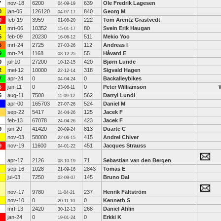
7
nov-18
6200
639
Ole Fredrik Lagesen
04-09-19
0
jan-05
126120
840
Georg M
04-07-17
9
feb-19
3959
222
Tom Arentz Grastvedt
01-08-20
4
mrt-06
10352
80
Svein Erik Haugan
15-01-17
5
feb-09
20230
511
Mekio Yoo
16-06-12
5
mrt-24
2725
112
Andreas I
27-03-26
9
mrt-24
1168
55
Håvard E
08-12-25
0
jul-10
27200
420
Bjørn Lunde
10-12-15
2
mei-12
10000
318
Sigvald Hagen
22-12-14
7
apr-24
0
0
Backalleybikes
04-04-24
5
jun-11
0
0
Peter Williamson
23-06-11
6
aug-11
7500
562
Darryl Lundi
11-09-12
apr-00
165703
524
Daniel M
27-07-26
sep-22
5417
125
Jacek F
24-04-26
feb-13
67078
423
Jacek F
24-04-26
9
jun-20
41420
813
Duarte C
20-09-24
nov-03
58000
415
Andrei Chiver
22-06-15
9
nov-19
11600
451
Jacques Strauss
04-01-22
apr-17
2126
71
Sebastian van den Bergen
08-10-19
sep-16
1028
2843
Tomas E
21-09-16
jul-03
7250
145
Bruno Dal
02-09-07
nov-17
9780
237
Henrik Fältström
11-04-21
nov-10
0
0
Kenneth S
20-11-10
mrt-13
2420
268
Daniel Ahlin
30-12-13
jan-24
0
0
Erkki K
19-01-24