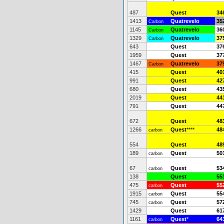
487
Quest
34
1413
Quatrevelo
35
Carbon
1145
Quatrevelo
36
Carbon
1329
Quatrevelo
37
Carbon
643
Quest
37
1959
Quest
37
1467
Quatrevelo
37
Carbon
415
Quest
40
991
Quest
42
680
Quest
43
2019
Quest
44
791
Quest
44
672
Quest
48
1266
Quest
****
48
carbon
554
Quest
48
189
Quest
50
carbon
67
Quest
53
carbon
138
Quest
55
475
Quest
55
carbon
1915
Quest
55
carbon
745
Quest
57
carbon
1429
Quest
61
1161
Quest
*
64
carbon