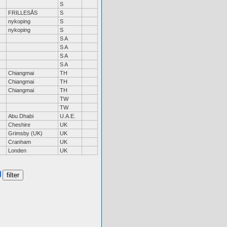
S
FRILLESÅS
S
nykoping
S
nykoping
S
S A
S A
S A
S A
Chiangmai
TH
Chiangmai
TH
Chiangmai
TH
TW
TW
Abu Dhabi
U.A.E.
Cheshire
UK
Grimsby (UK)
UK
Cranham
UK
Londen
UK