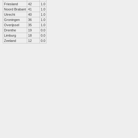
Friesland
42
1.0
Noord Brabant
41
1.0
Utrecht
40
1.0
Groningen
36
1.0
Overijssel
35
1.0
Drenthe
19
0.0
Limburg
18
0.0
Zeeland
12
0.0