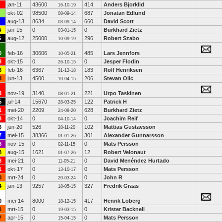
jan-11
43600
414
Anders Bjorklid
16-10-19
okt-02
98500
687
Jonatan Edlund
08-09-14
aug-13
8634
660
David Scott
03-09-14
4
jan-15
0
0
Burkhard Zietz
03-01-15
6
aug-12
25000
296
Robert Szabo
10-09-19
0
feb-16
30606
485
Lars Jennfors
10-05-21
3
okt-15
0
0
Jesper Flodin
26-10-15
6
feb-16
6367
183
Rolf Henriksen
31-12-18
8
jun-13
4500
206
Stevan Olic
10-04-15
3
nov-19
3140
221
Urpo Taskinen
08-01-21
5
jul-14
15670
122
Patrick H
28-03-25
1
mei-20
2209
628
Burkhard Zietz
24-08-20
3
okt-14
0
0
Joachim Reif
04-10-14
6
jun-20
526
102
Mattias Gustavsson
28-11-20
7
mei-15
38366
301
Alexander Gunnarsson
01-01-26
6
nov-15
0
0
Mats Persson
02-11-15
8
aug-15
1621
12
Robert Velonaut
01-07-26
8
mei-21
0
0
David Menéndez Hurtado
11-05-21
1
okt-17
0
0
Mats Persson
13-10-17
0
mrt-24
0
0
John R
20-03-24
4
jan-13
9257
327
Fredrik Graas
18-05-15
0
mei-14
8000
417
Henrik Loberg
18-12-15
1
mrt-15
0
0
Krister Backnell
19-03-15
7
apr-15
0
0
Mats Persson
15-04-15