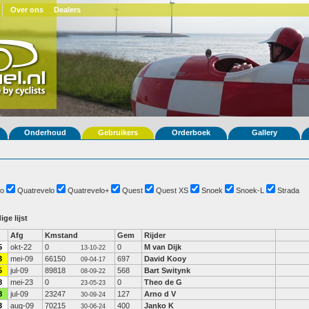
Over ons
Dealers
Onderhoud
Gebruikers
Orderboek
Gallery
o
Quatrevelo
Quatrevelo+
Quest
Quest XS
Snoek
Snoek-L
Strada
ige lijst
Afg
Kmstand
Gem
Rijder
5
okt-22
0
0
M van Dijk
13-10-22
3
mei-09
66150
697
David Kooy
09-04-17
5
jul-09
89818
568
Bart Switynk
08-09-22
8
mei-23
0
0
Theo de G
23-05-23
8
jul-09
23247
127
Arno d V
30-09-24
3
aug-09
70215
400
Janko K
30-06-24