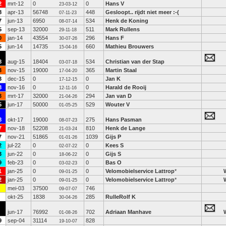
2
mrt-12
0
0
Hans V
23-03-12
8
apr-13
56748
448
Gesloopt.. rijdt niet meer :-(
07-11-23
7
jun-13
6950
534
Henk de Koning
08-07-14
5
sep-13
32000
511
Mark Rullens
29-11-18
0
jan-14
43554
296
Hans F
30-07-26
5
jun-14
14735
660
Mathieu Brouwers
15-04-16
8
aug-15
18404
534
Christian van der Stap
03-07-18
3
nov-15
19000
365
Martin Staal
17-04-20
3
dec-15
0
0
Jan K
17-12-15
8
nov-16
0
0
Harald de Rooij
12-11-16
3
mrt-17
32000
294
Jan van D
21-04-26
5
jun-17
50000
529
Wouter V
01-05-25
8
okt-17
19000
275
Hans Pasman
08-07-23
7
nov-18
52208
810
Henk de Lange
21-03-24
7
nov-21
51865
1039
Gijs P
01-01-26
2
jul-22
0
0
Kees S
02-07-22
3
jun-22
0
0
Gijs S
18-06-22
9
feb-23
0
0
Bas O
03-02-23
1
jan-25
0
0
Velomobielservice Lattrop
*
09-01-25
2
jan-25
0
0
Velomobielservice Lattrop
*
09-01-25
mei-03
37500
746
09-07-07
okt-25
1838
285
RulleRolf K
30-04-26
jun-17
76992
702
Adriaan Manhave
01-08-26
9
sep-04
31114
828
19-10-07