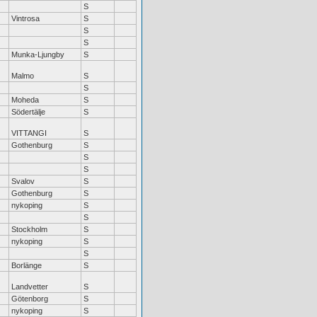
S
Vintrosa
S
S
S
Munka-Ljungby
S
Malmo
S
S
Moheda
S
Södertälje
S
VITTANGI
S
Gothenburg
S
S
S
Svalov
S
Gothenburg
S
nykoping
S
S
Stockholm
S
nykoping
S
S
Borlänge
S
Landvetter
S
Götenborg
S
nykoping
S