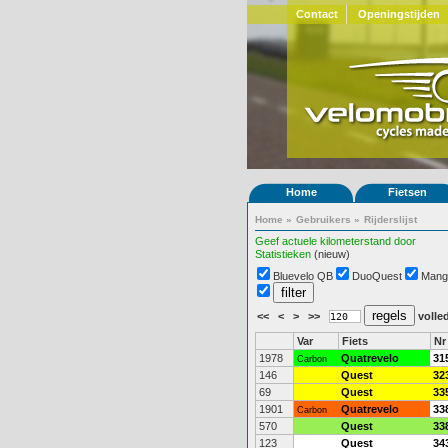
Contact
Openingstijden
Home
Fietsen
Home
»
Gebruikers
»
Rijderslijst
Geef actuele kilometerstand door
Statistieken
(nieuw)
Bluevelo QB
DuoQuest
Mang
<<
<
>
>>
volled
Var
Fiets
Nr
1978
Quatrevelo
31
Carbon
146
Quest
32
69
Quest
33
1901
Quatrevelo
33
Carbon
570
Quest
33
123
Quest
34