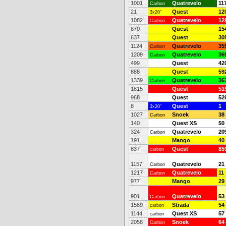
1001
Quatrevelo
11
Carbon
21
Quest
12
3x20"
1082
Quatrevelo
12
Carbon
870
Quest
15
637
Quest
30
1124
Quatrevelo
35
Carbon
1209
Quatrevelo
36
Carbon
499
Quest
42
888
Quest
59
1339
Quatrevelo
36
Carbon
1815
Quest
51
968
Quest
52
8
Quest
1
3x20"
1027
Snoek
38
Carbon
140
Quest XS
50
324
Quatrevelo
20
Carbon
191
Mango
40
837
Quest
85
carbon
1157
Quatrevelo
21
Carbon
1217
Quatrevelo
11
Carbon
977
Mango
29
901
Quatrevelo
53
Carbon
1589
Strada
54
carbon
1144
Quest XS
57
carbon
2058
Snoek
64
Carbon