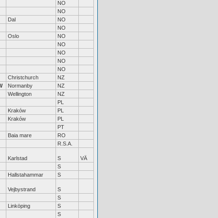
NO
NO
Dal
NO
NO
Oslo
NO
NO
NO
NO
NO
Christchurch
NZ
W
Normanby
NZ
Wellington
NZ
PL
Kraków
PL
Kraków
PL
PT
Baia mare
RO
R.S.A.
Karlstad
S
VÄ
S
Hallstahammar
S
Vejbystrand
S
S
Linköping
S
S