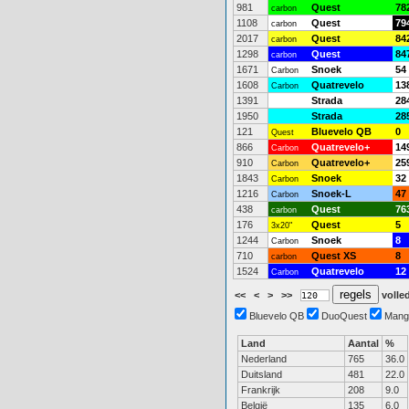
981
Quest
78
carbon
1108
Quest
79
carbon
2017
Quest
84
carbon
1298
Quest
84
carbon
1671
Snoek
54
Carbon
1608
Quatrevelo
13
Carbon
1391
Strada
28
1950
Strada
28
121
Bluevelo QB
0
Quest
866
Quatrevelo+
14
Carbon
910
Quatrevelo+
25
Carbon
1843
Snoek
32
Carbon
1216
Snoek-L
47
Carbon
438
Quest
76
carbon
176
Quest
5
3x20"
1244
Snoek
8
Carbon
710
Quest XS
8
carbon
1524
Quatrevelo
12
Carbon
<<
<
>
>>
volled
Bluevelo QB
DuoQuest
Mang
Land
Aantal
%
Nederland
765
36.0
Duitsland
481
22.0
Frankrijk
208
9.0
België
135
6.0