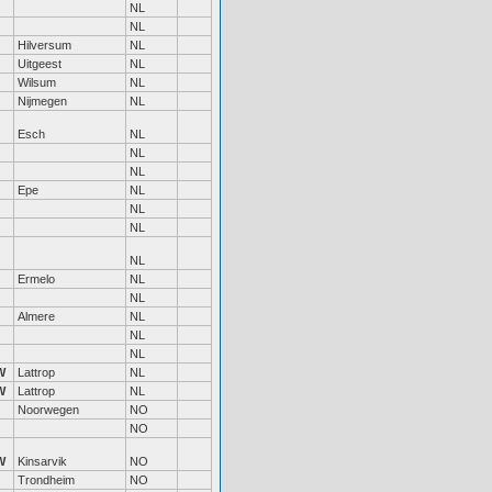
NL
NL
Hilversum
NL
Uitgeest
NL
Wilsum
NL
Nijmegen
NL
Esch
NL
NL
NL
Epe
NL
NL
NL
NL
Ermelo
NL
NL
Almere
NL
NL
NL
W
Lattrop
NL
W
Lattrop
NL
Noorwegen
NO
NO
W
Kinsarvik
NO
Trondheim
NO