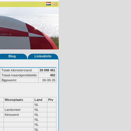
Blog
Links&Info
Totale kilometerstand:
39 098 461
Totaal maandgemiddelde:
482
Bijgewerkt:
06-08-26
Woonplaats
Land
Prv
NL
Landsmeer
NL
Kimswerd
NL
NL
NL
NL