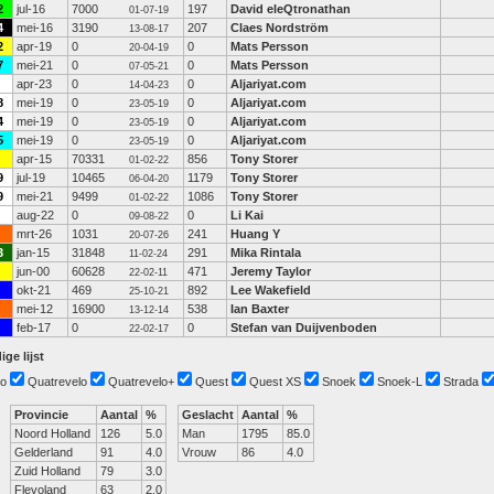
2
jul-16
7000
197
David eleQtronathan
01-07-19
4
mei-16
3190
207
Claes Nordström
13-08-17
2
apr-19
0
0
Mats Persson
20-04-19
7
mei-21
0
0
Mats Persson
07-05-21
apr-23
0
0
Aljariyat.com
14-04-23
8
mei-19
0
0
Aljariyat.com
23-05-19
4
mei-19
0
0
Aljariyat.com
23-05-19
5
mei-19
0
0
Aljariyat.com
23-05-19
apr-15
70331
856
Tony Storer
01-02-22
9
jul-19
10465
1179
Tony Storer
06-04-20
9
mei-21
9499
1086
Tony Storer
01-02-22
aug-22
0
0
Li Kai
09-08-22
mrt-26
1031
241
Huang Y
20-07-26
3
jan-15
31848
291
Mika Rintala
11-02-24
jun-00
60628
471
Jeremy Taylor
22-02-11
okt-21
469
892
Lee Wakefield
25-10-21
mei-12
16900
538
Ian Baxter
13-12-14
feb-17
0
0
Stefan van Duijvenboden
22-02-17
ige lijst
o
Quatrevelo
Quatrevelo+
Quest
Quest XS
Snoek
Snoek-L
Strada
Provincie
Aantal
%
Geslacht
Aantal
%
Noord Holland
126
5.0
Man
1795
85.0
Gelderland
91
4.0
Vrouw
86
4.0
Zuid Holland
79
3.0
Flevoland
63
2.0