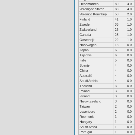
Denemarken
89
4.0
Verenigde Staten
88
4.0
Verenigd Koninkrijk
58
2.0
Finland
41
1.0
Zweden
35
1.0
Zwitserland
28
1.0
Canada
25
1.0
Oostenrijk
22
1.0
Noorwegen
13
0.0
Japan
6
0.0
Tsjechië
6
0.0
Italië
5
0.0
Spanje
4
0.0
China
4
0.0
Australië
4
0.0
Saudi Arabia
4
0.0
Thailand
3
0.0
Poland
3
0.0
Ierland
3
0.0
Nieuw Zeeland
3
0.0
Taiwan
2
0.0
Luxenburg
2
0.0
Roemenie
1
0.0
Hungary
1
0.0
South Africa
1
0.0
Portugal
1
0.0