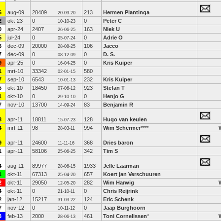
6
aug-09
28409
213
Hermen Plantinga
20-09-20
2
okt-23
0
0
Peter C
10-10-23
0
apr-24
2407
163
Niek U
26-06-25
5
jul-24
0
0
Adrie O
05-07-24
6
dec-09
20000
106
Jacco
28-08-25
7
dec-09
0
0
D. S.
08-12-09
9
apr-25
0
0
Kris Kuiper
16-04-25
1
mrt-10
33342
580
02-01-15
7
sep-10
6543
232
Kris Kuiper
10-01-13
5
okt-10
18450
923
Stefan T
07-06-12
1
okt-10
0
0
Henjo G
29-10-10
7
nov-10
13700
83
Benjamin R
14-09-24
3
apr-11
18811
128
Hugo van keulen
15-07-23
4
mrt-11
98
994
Wim Schermer
****
28-03-11
9
apr-11
24600
368
Dries baron
11-11-16
1
apr-11
58106
342
Tim S
25-06-25
4
aug-11
89977
1933
Jelle Laarman
28-06-15
1
okt-11
67313
657
Koert jan Verschuuren
25-04-20
2
okt-11
29050
282
Wim Harwig
12-05-20
4
okt-11
0
0
Chris Reijrink
21-10-11
2
jan-12
15217
124
Eric Schenk
31-03-22
7
nov-12
0
0
Jaap Burghoorn
10-11-12
3
feb-13
2000
461
Toni Cornelissen
*
28-06-13