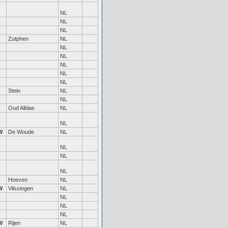
NL
NL
NL
Zutphen
NL
NL
NL
NL
NL
NL
Stein
NL
NL
Oud Alblas
NL
NL
W
De Woude
NL
NL
NL
NL
Hoeven
NL
W
Vlissingen
NL
NL
NL
NL
W
Rijen
NL