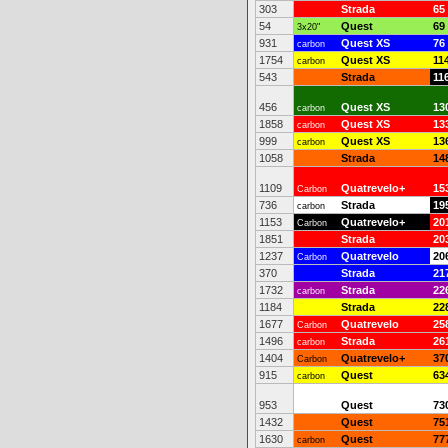
303
Strada
65
54
Quest
69
3x20"
931
Quest XS
76
carbon
1754
Quest XS
11
carbon
543
Strada
11
456
Quest XS
13
carbon
1858
Quest XS
13
carbon
999
Quest XS
13
carbon
1058
Strada
14
1109
Quatrevelo+
15
Carbon
736
Strada
19
carbon
1153
Quatrevelo+
20
Carbon
1851
Strada
20
1237
Quatrevelo
20
Carbon
370
Strada
21
1732
Strada
22
carbon
1184
Strada
22
1677
Quatrevelo
25
Carbon
1496
Strada
26
carbon
1404
Quatrevelo+
37
Carbon
915
Quest
63
carbon
953
Quest
73
1432
Quest
75
1630
Quest
77
carbon